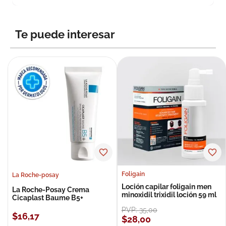
Te puede interesar
Foligain
La Roche-posay
Loción capilar foligain men
La Roche-Posay Crema
minoxidil trixidil loción 59 ml
Cicaplast Baume B5+
PVP:
35
,
00
$
16
,
17
$
28
,
00