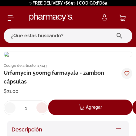
✨FREE DELIVERY +$65✨| CODIGO:FD65
¿Qué estas buscando?
términos más buscados
Código de artículo
:
17143
1
.
eucerin
Urfamycin 500mg farmayala - zambon
2
.
protector solar
cápsulas
3
.
bioderma
$
21
,
00
4
.
pilexil
Agregar
5
.
cerave
6
.
degraler
Descripción
7
.
megacistin