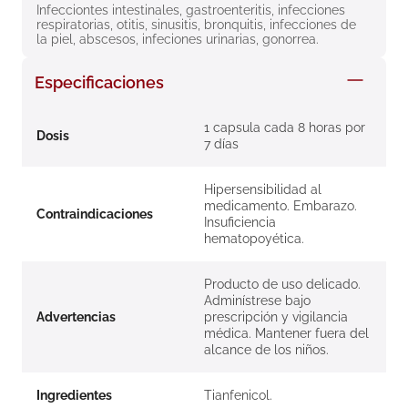
Infecciontes intestinales, gastroenteritis, infecciones 
8
.
roche posay
respiratorias, otitis, sinusitis, bronquitis, infecciones de 
la piel, abscesos, infeciones urinarias, gonorrea.
9
.
isdin
10
.
neumoflux
Especificaciones
1 capsula cada 8 horas por
Dosis
7 días
Hipersensibilidad al
medicamento. Embarazo.
Contraindicaciones
Insuficiencia
hematopoyética.
Producto de uso delicado.
Adminístrese bajo
Advertencias
prescripción y vigilancia
médica. Mantener fuera del
alcance de los niños.
Ingredientes
Tianfenicol.