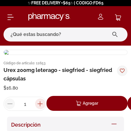
✨FREE DELIVERY +$65✨| CODIGO:FD65
¿Qué estas buscando?
términos más buscados
Código de artículo
:
11653
1
.
eucerin
Urex 200mg leterago - siegfried - siegfried
2
.
protector solar
cápsulas
3
.
bioderma
$
16
,
80
4
.
pilexil
Agregar
5
.
cerave
6
.
degraler
Descripción
7
.
isdin