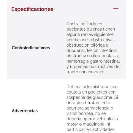
8
.
roche posay
Especificaciones
9
.
nivea
Contraindicado en
10
.
pañales
pacientes quienes tienen
alguna de las siguientes
condiciones obstructivas;
obstrucción pilórica o
Contraindicaciones
duodenal, lesión intestinal
obstructiva o íleo, acalasia,
hemorragia gastrointestinal
y uropatias obstructivas del
tracto urinario bajo.
Debería administrarse con
cautela en pacientes con
sospecha de glaucoma. Si
durante el tratamiento
ocurriera somnolencia o
Advertencias
visión borrosa, no se
debería operar vehículos a
motor o maquinaria, ni
participar en actividades