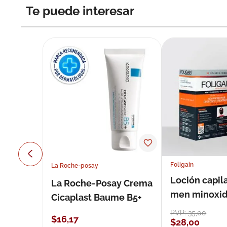
Te puede interesar
Foligain
La Roche-posay
Loción capila
La Roche-Posay Crema
men minoxidil
Cicaplast Baume B5+
loción 59 ml
PVP:
35
,
00
$
16
,
17
$
28
,
00