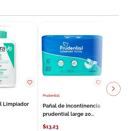
Prudential
l Limpiador
Pañal de incontinencia
prudential large 20
unidades
$
13
,
23