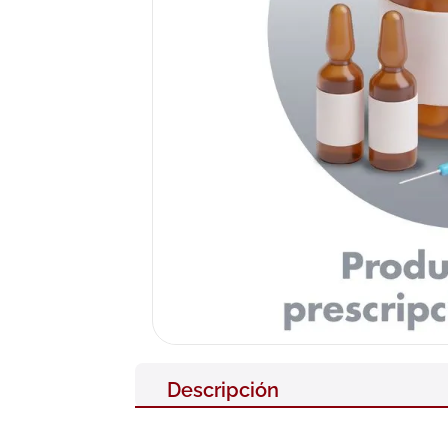
10
.
pañales
Descripción