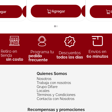
Agregar
Agreg
egar
Agregar
Retiro en
Envíos en
Programa tu
Descuentos
tienda
pedido
60 minutos
todos los días
sin costo
frecuente
Quienes Somos
Nosotros
Trabaja con nosotros
Grupo Difare
Locales
Términos y Condiciones
Contacta con Nosotros
Recompensas y promociones