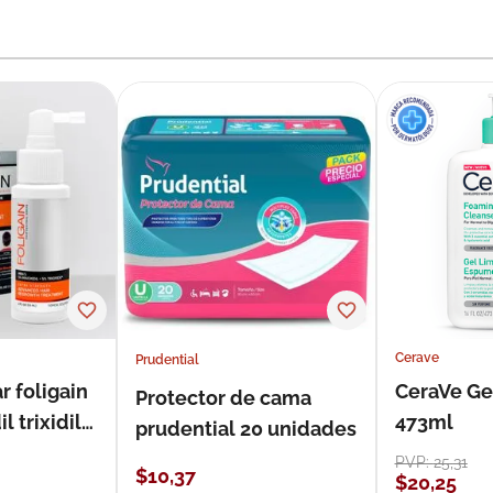
Cerave
Prudential
r foligain
CeraVe Ge
Protector de cama
 trixidil
473ml
prudential 20 unidades
PVP:
25
,
31
$
10
,
37
$
20
,
25