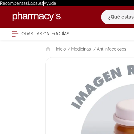
Recompensas
Locales
Ayuda
¿Qué estas bu
TODAS LAS CATEGORÍAS
términ
Medicinas
Antiinfecciosos
1
.
eucerin
2
.
protector
3
.
bioderm
4
.
pilexil
5
.
cerave
6
.
degraler
7
.
isdin
8
.
roche po
9
.
nivea