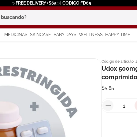
✨FREE DELIVERY +$65✨| CODIGO:FD65
scando?
MEDICINAS
SKINCARE
BABY DAYS
WELLNESS
HAPPY TIME
os más buscados
Código de artículo
:
 solar
Udox 500mg
a
comprimido
$
5
,
85
say