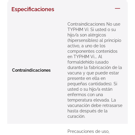
8
.
roche posay
Especificaciones
9
.
nivea
Contraindicaciones No use
10
.
pañales
TYPHIM Vi: Si usted o su
hijo/a son alérgicos
(hipersensibles) al principio
activo, a uno de los
componentes contenidos
en TYPHIM Vi…. Al
formaldehído (usado
durante la fabricación de la
Contraindicaciones
vacuna y que puede estar
presente en ella en
pequeñas cantidades). Si
usted o su hijo/a están
enfermos con una
temperatura elevada. La
vacunación debe retrasarse
hasta después de la
curación.
Precauciones de uso,