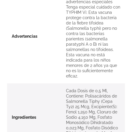
advertencias especiales
Tenga especial cuidado con
TYPHIM Vi: Esta vacuna
protege contra la bacteria
de la fiebre tifoidea
(Salmonella typhi) pero no
contra las bacterias
Advertencias
parientes (salmonella
paratyphi A o B) ni las
salmonellas no tifoideas.
Esta vacuna no está
indicada para los niños
menores de 2 años ya que
no es lo suficientemente
eficaz.
Cada Dosis de 0,5 Ml,
Contiene: Polisacáridos de
Salmonella Tiphy (Cepa
Ty2) 25 Mcg, Excipiente(S):
Fenol 1,250 Mg, Cloruro de
Ingredientes
Sodio 4,150 Mg, Fosfato
Monosódico Dihidratado
0,023 Mg, Fosfato Disódico