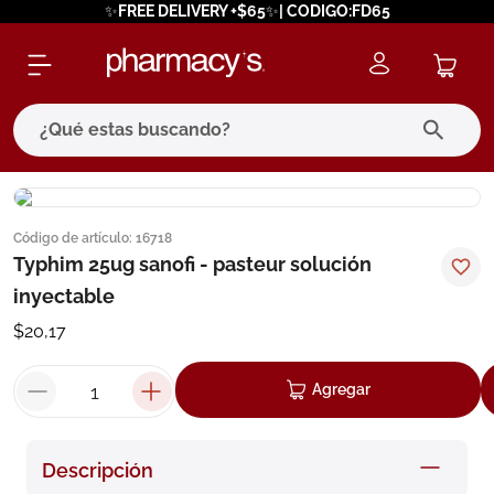
✨FREE DELIVERY +$65✨| CODIGO:FD65
¿Qué estas buscando?
términos más buscados
Código de artículo
:
16718
1
.
eucerin
Typhim 25ug sanofi - pasteur solución
2
.
protector solar
inyectable
3
.
bioderma
$
20
,
17
4
.
pilexil
Agregar
5
.
cerave
6
.
degraler
Descripción
7
.
isdin