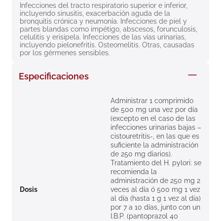
Infecciones del tracto respiratorio superior e inferior, 
8
.
roche posay
incluyendo sinusitis, exacerbación aguda de la 
bronquitis crónica y neumonía. Infecciones de piel y 
9
.
megacistin
partes blandas como impétigo, abscesos, forunculosis, 
celulitis y erisipela. Infecciones de las vías urinarias, 
10
.
pañales
incluyendo pielonefritis. Osteomelitis. Otras, causadas 
por los gérmenes sensibles.
Especificaciones
Administrar 1 comprimido
de 500 mg una vez por día
(excepto en el caso de las
infecciones urinarias bajas –
cistouretritis-, en las que es
suficiente la administración
de 250 mg diarios).
Tratamiento del H. pylori: se
recomienda la
administración de 250 mg 2
Dosis
veces al día ó 500 mg 1 vez
al día (hasta 1 g 1 vez al día)
por 7 a 10 días, junto con un
I.B.P. (pantoprazol 40