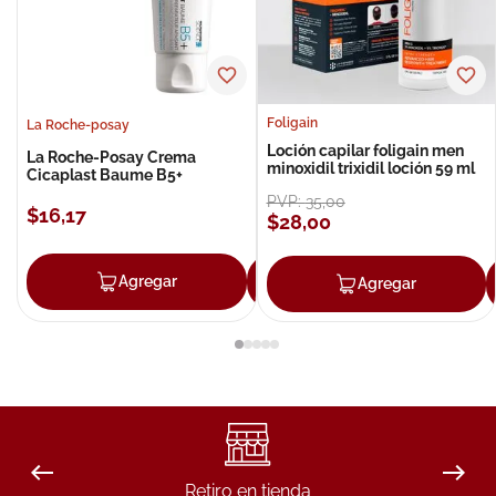
Foligain
La Roche-posay
Loción capilar foligain men
La Roche-Posay Crema
minoxidil trixidil loción 59 ml
Cicaplast Baume B5+
PVP:
35
,
00
$
16
,
17
$
28
,
00
Agregar
Agregar
Agregar
Retiro en tienda