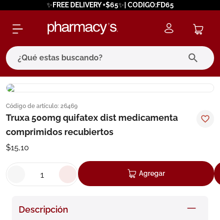
✨FREE DELIVERY +$65✨| CODIGO:FD65
¿Qué estas buscando?
términos más buscados
Código de artículo
:
26469
1
.
eucerin
Truxa 500mg quifatex dist medicamenta
2
.
protector solar
comprimidos recubiertos
3
.
bioderma
$
15
,
10
4
.
pilexil
Agregar
5
.
cerave
6
.
degraler
Descripción
7
.
isdin