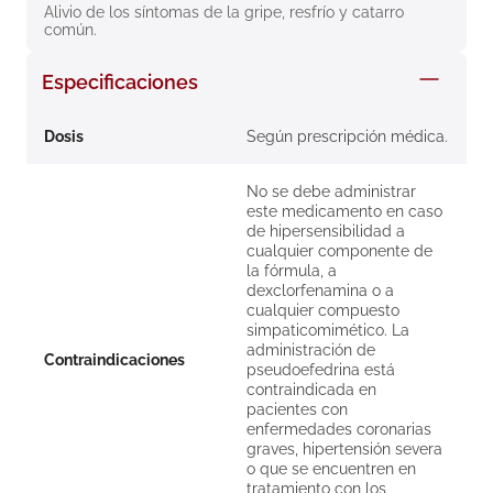
Alivio de los síntomas de la gripe, resfrío y catarro 
8
.
roche posay
común.
9
.
megacistin
Especificaciones
10
.
pañales
Dosis
Según prescripción médica.
No se debe administrar
este medicamento en caso
de hipersensibilidad a
cualquier componente de
la fórmula, a
dexclorfenamina o a
cualquier compuesto
simpaticomimético. La
administración de
Contraindicaciones
pseudoefedrina está
contraindicada en
pacientes con
enfermedades coronarias
graves, hipertensión severa
o que se encuentren en
tratamiento con los