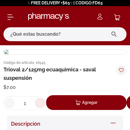
✨FREE DELIVERY +$65✨| CODIGO:FD65
¿Qué estas buscando?
términos más buscados
Código de artículo
:
16545
1
.
eucerin
Trioval 2/125mg ecuaquimica - saval
2
.
protector solar
suspensión
3
.
bioderma
$
7
,
00
4
.
pilexil
Agregar
5
.
cerave
6
.
degraler
Descripción
7
.
isdin