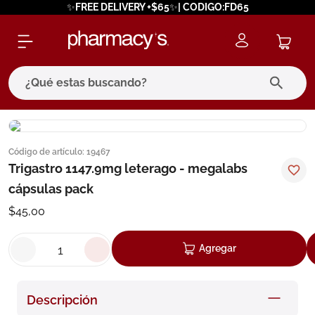
✨FREE DELIVERY +$65✨| CODIGO:FD65
¿Qué estas buscando?
términos más buscados
Código de artículo
:
19467
1
.
eucerin
Trigastro 1147.9mg leterago - megalabs
2
.
protector solar
cápsulas pack
3
.
bioderma
$
45
,
00
4
.
pilexil
Agregar
5
.
cerave
6
.
degraler
Descripción
7
.
isdin