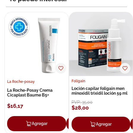
Foligain
La Roche-posay
Loción capilar foligain men
La Roche-Posay Crema
minoxidil trixidil loción 59 ml
Cicaplast Baume B5+
PVP:
35
,
00
$
16
,
17
$
28
,
00
Agregar
Agregar
Agregar