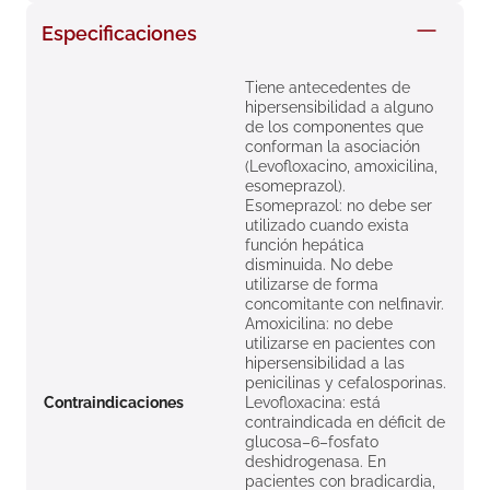
8
.
roche posay
Especificaciones
9
.
nivea
Tiene antecedentes de
10
.
pañales
hipersensibilidad a alguno
de los componentes que
conforman la asociación
(Levofloxacino, amoxicilina,
esomeprazol).
Esomeprazol: no debe ser
utilizado cuando exista
función hepática
disminuida. No debe
utilizarse de forma
concomitante con nelfinavir.
Amoxicilina: no debe
utilizarse en pacientes con
hipersensibilidad a las
penicilinas y cefalosporinas.
Contraindicaciones
Levofloxacina: está
contraindicada en déficit de
glucosa–6–fosfato
deshidrogenasa. En
pacientes con bradicardia,