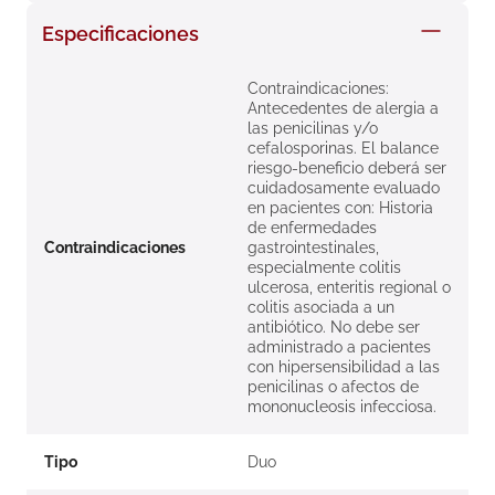
8
.
roche posay
Especificaciones
9
.
isdin
Contraindicaciones:
10
.
pañales
Antecedentes de alergia a
las penicilinas y/o
cefalosporinas. El balance
riesgo-beneficio deberá ser
cuidadosamente evaluado
en pacientes con: Historia
de enfermedades
Contraindicaciones
gastrointestinales,
especialmente colitis
ulcerosa, enteritis regional o
colitis asociada a un
antibiótico. No debe ser
administrado a pacientes
con hipersensibilidad a las
penicilinas o afectos de
mononucleosis infecciosa.
Tipo
Duo