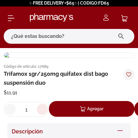
✨FREE DELIVERY +$65✨| CODIGO:FD65
¿Qué estas buscando?
términos más buscados
Código de artículo
:
17689
1
.
eucerin
Trifamox 1gr/250mg quifatex dist bago
2
.
protector solar
suspensión duo
3
.
pilexil
$
11
,
91
4
.
bioderma
Agregar
5
.
cerave
6
.
megacistin
Descripción
7
.
degraler