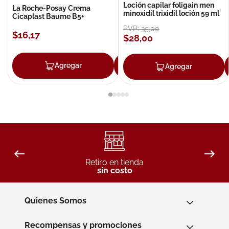
Loción capilar foligain men
La Roche-Posay Crema
minoxidil trixidil loción 59 ml
Cicaplast Baume B5+
PVP:
35
,
00
$
16
,
17
$
28
,
00
Agregar
Agregar
Agregar
Retiro en tienda
sin costo
Quienes Somos
Recompensas y promociones