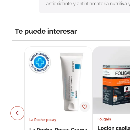
antioxidante y antinflamatoria nutritiva 
Te puede interesar
Foligain
La Roche-posay
Loción capila
La Roche-Posay Crema