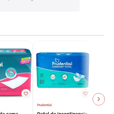
Prudential
 de cama
Pañal de incontinencia