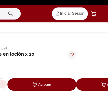
Iniciar Sesión
31358
e en loción x 10
Agregar