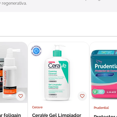
y regenerativa.
Cerave
Prudential
r foligain
CeraVe Gel Limpiador
Protector