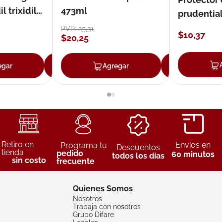
 trixidil
473ml
prudentia
PVP:
25
,
31
$
10
,
37
$
20
,
25
egar
Agregar
Agregar
Agreg
Retiro en
Envíos en
Programa tu
Descuentos
tienda
pedido
60 minutos
todos los días
sin costo
frecuente
Quienes Somos
Nosotros
Trabaja con nosotros
Grupo Difare