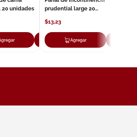
l 20 unidades
prudential large 20
unidades
$
13
,
23
Agregar
Agregar
Agregar
Ag
ar