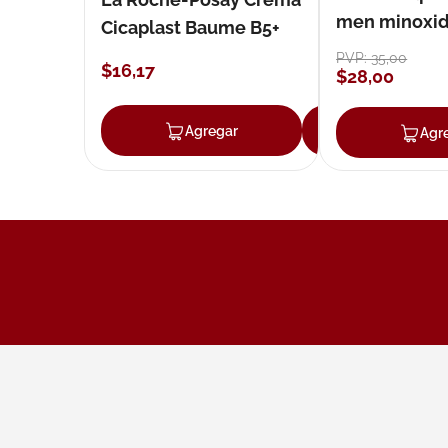
men minoxidil
Cicaplast Baume B5+
loción 59 ml
PVP:
35
,
00
$
16
,
17
$
28
,
00
Agregar
Agregar
Agr