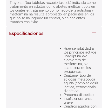
Trayenta Duo tabletas recubiertas está indicado como 
8
.
roche posay
tratamiento en adultos con diabetes mellitus tipo 2 en 
los cuales el tratamiento combinado de linagliptina y 
9
.
isdin
metformina ha resulta apropiado, en pacientes en los 
que no se ha logrado un control, o en pacientes 
10
.
pañales
tratados con éxito.
Especificaciones
Hipersensibilidad a
los principios activos
linagliptina y/o
clorhidrato de
metformina, o a
cualquiera de los
excipientes.
Cualquier tipo de
acidosis metabólica
aguda (como acidosis
láctica, cetoacidosis
diabética).
Precoma diabético.
Insuficiencia renal
grave.
Cuadros agudos con