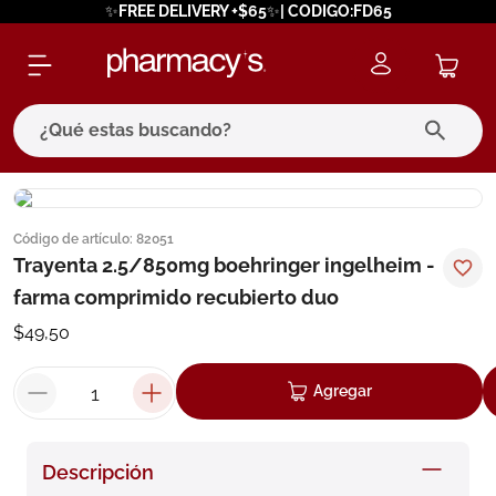
✨FREE DELIVERY +$65✨| CODIGO:FD65
¿Qué estas buscando?
términos más buscados
Código de artículo
:
82051
1
.
eucerin
Trayenta 2.5/850mg boehringer ingelheim -
2
.
protector solar
farma comprimido recubierto duo
3
.
pilexil
$
49
,
50
4
.
bioderma
Agregar
5
.
cerave
6
.
megacistin
Descripción
7
.
degraler