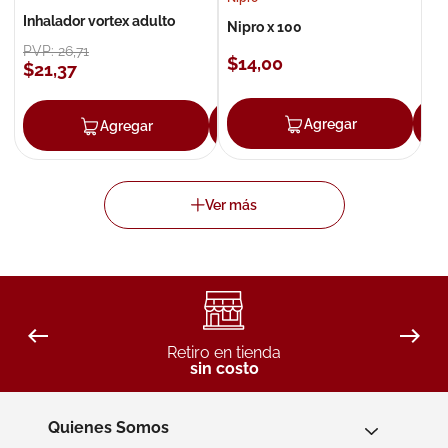
Inhalador vortex adulto
Nipro x 100
PVP:
26
,
71
$
14
,
00
$
21
,
37
Agregar
Agregar
Agregar
Retiro en tienda
sin costo
Quienes Somos