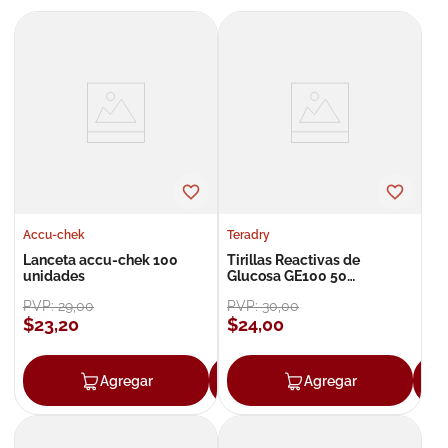
8
.
roche posay
9
.
megacistin
10
.
pañales
Accu-chek
Teradry
Lanceta accu-chek 100
Tirillas Reactivas de
unidades
Glucosa GE100 50
Unidades (2 frascos de 25)
PVP:
29
,
00
PVP:
30
,
00
$
23
,
20
$
24
,
00
Agregar
Agregar
Agregar