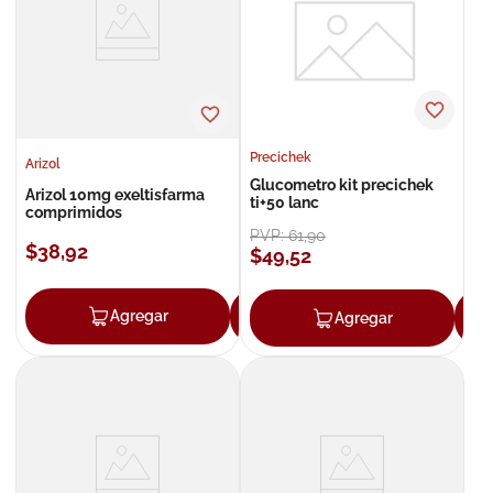
Precichek
Arizol
Glucometro kit precichek
Arizol 10mg exeltisfarma
ti+50 lanc
comprimidos
PVP:
61
,
90
$
38
,
92
$
49
,
52
Agregar
Agregar
Agregar