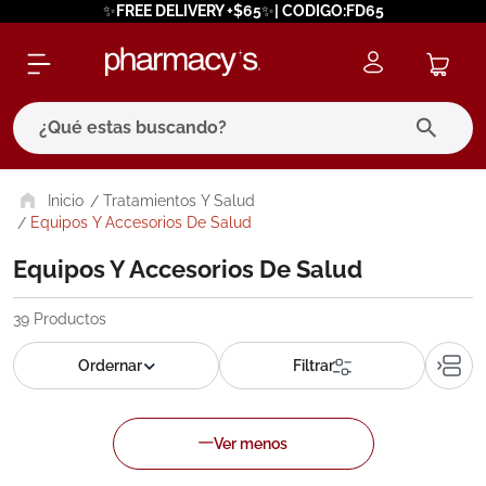
✨FREE DELIVERY +$65✨| CODIGO:FD65
¿Qué estas buscando?
términos más buscados
Tratamientos Y Salud
Equipos Y Accesorios De Salud
1
.
eucerin
Equipos Y Accesorios De Salud
2
.
protector solar
3
.
bioderma
39
Productos
4
.
pilexil
5
.
cerave
6
.
degraler
7
.
isdin