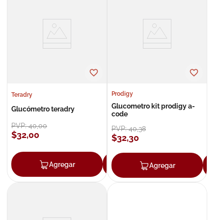
Prodigy
Teradry
Glucometro kit prodigy a-
Glucómetro teradry
code
PVP:
40
,
00
PVP:
40
,
38
$
32
,
00
$
32
,
30
Agregar
Agregar
Agregar