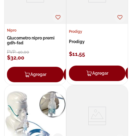
Nipro
Prodigy
Glucometro nipro premi
Prodigy
gdh-fad
PVP:
40
,
00
$
11
,
55
$
32
,
00
Agregar
Agregar
Agregar