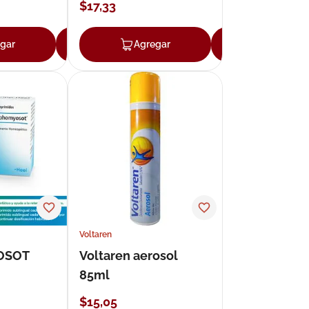
$
17
,
33
gar
Agregar
Agregar
Agregar
Voltaren
OSOT
Voltaren aerosol
85ml
$
15
,
05