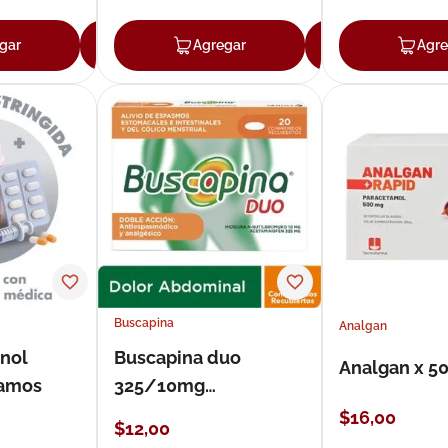
gar
Agregar
Agregar
Agregar
Agre
Buscapina
Analgan
enol
Buscapina duo
Analgan x 5
ramos
325/10mg
comprimidos
$
16
,
00
$
12
,
00
recubiertos x 20