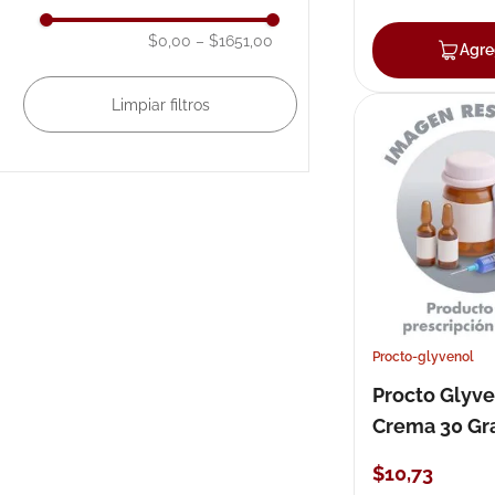
Advanced
$0,00
–
$1651,00
Agre
Vita B6
Tratamientos para
Hemorroides
Tram
Mostrar 31 más
Procto-glyvenol
Procto Glyv
Crema 30 G
$
10
,
73