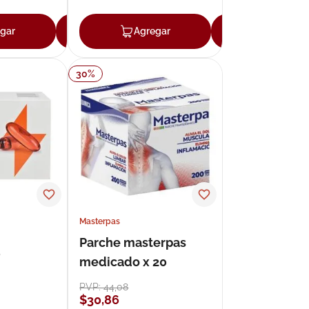
gar
Agregar
Agregar
Agregar
30
%
Masterpas
Parche masterpas
0
medicado x 20
PVP:
44
,
08
$
30
,
86