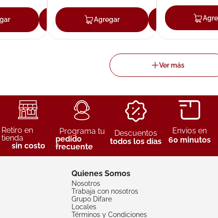
Agre
gar
Agregar
Agregar
Agregar
Retiro en
Envíos en
Programa tu
Descuentos
tienda
pedido
60 minutos
todos los días
sin costo
frecuente
Quienes Somos
Nosotros
Trabaja con nosotros
Grupo Difare
Locales
Términos y Condiciones