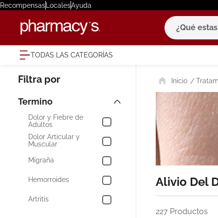
Recompensas
Locales
Ayuda
¿Qué estas bu
TODAS LAS CATEGORÍAS
términ
Tratam
1
.
eucerin
2
.
protector
3
.
pilexil
Dolor y Fiebre de
Adultos
4
.
bioderm
Dolor Articular y
Muscular
5
.
cerave
Migraña
6
.
megacist
Alivio Del 
Hemorroides
7
.
degraler
Artritis
8
.
roche po
227
Productos
9
.
isdin