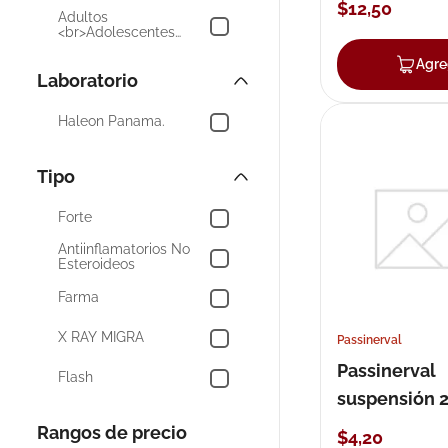
Mostrar 144 más
$
12
,
50
Adultos
<br>Adolescentes
<br>Niños (9 años +)
Adultos
Agre
<br>Adolescentes (+16
Laboratorio
años)
Haleon Panama.
Tipo
Forte
Antiinflamatorios No
Esteroideos
Farma
X RAY MIGRA
Passinerval
Passinerval
Flash
suspensión 
Compresas Frías y
Calientes
Rangos de precio
$
4
,
20