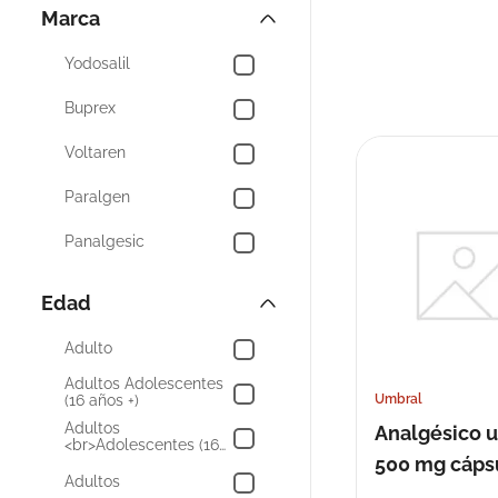
Infecciones Urinarias
Marca
Dolor y Fiebre de
10
.
pañales
Niños
Yodosalil
Dolor Muscular y
Articular
Buprex
Cólico Menstrual
Voltaren
Asma
Paralgen
Panalgesic
Mentol Chino
Edad
Xtralife
Adulto
Vaporex
Adultos Adolescentes
Umbral
(16 años +)
Termofin
Adultos
Analgésico 
<br>Adolescentes (16
500 mg cápsu
años +)
Profinal
Adultos