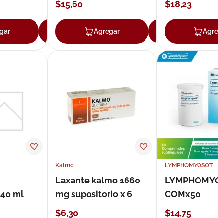
$
15
,
60
$
18
,
23
gar
Agregar
Agregar
Agregar
Agre
Kalmo
LYMPHOMYOSOT
Laxante kalmo 1660
LYMPHOMY
240 ml
mg supositorio x 6
COMx50
$
6
,
30
$
14
,
75