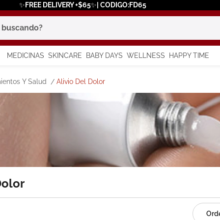
✨FREE DELIVERY +$65✨| CODIGO:FD65
scando?
MEDICINAS
SKINCARE
BABY DAYS
WELLNESS
HAPPY TIME
os más buscados
ientos Y Salud
Alivio Del Dolor
 solar
a
in
Dolor
say