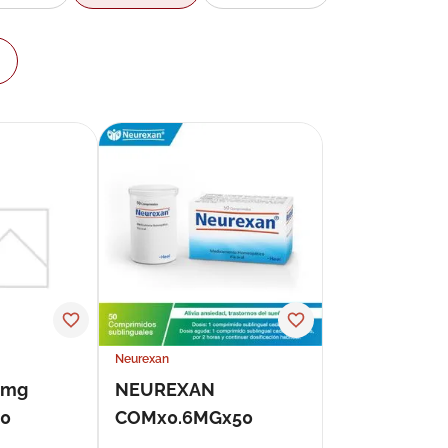
Neurexan
0 mg
NEUREXAN
00
COMx0.6MGx50