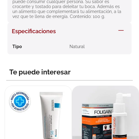
puede consumir cualquier persona. Su sabor es 
8
.
roche posay
crocante y tostado para deleitar tu boca. Además es 
un alimento que complementará tu alimentación, a la 
9
.
nivea
vez que te llena de energía. Contenido: 100 g.
10
.
pañales
Especificaciones
Tipo
Natural
Te puede interesar