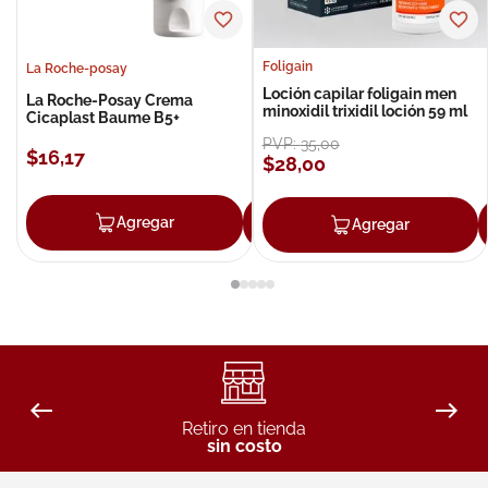
Foligain
La Roche-posay
Loción capilar foligain men
La Roche-Posay Crema
minoxidil trixidil loción 59 ml
Cicaplast Baume B5+
PVP:
35
,
00
$
16
,
17
$
28
,
00
Agregar
Agregar
Agregar
Retiro en tienda
sin costo