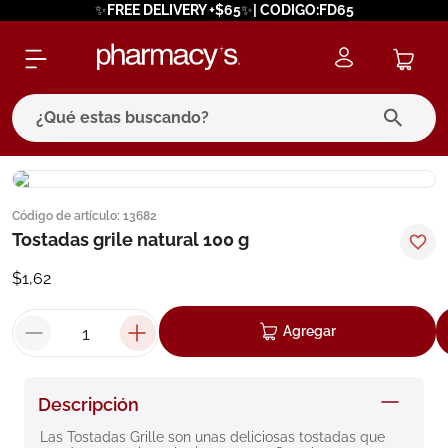
✨FREE DELIVERY +$65✨| CODIGO:FD65
¿Qué estas buscando?
términos más buscados
Código de artículo
:
13682
1
.
eucerin
Tostadas grile natural 100 g
2
.
protector solar
$
1
,
62
3
.
bioderma
4
.
pilexil
Agregar
5
.
cerave
6
.
degraler
Descripción
7
.
isdin
Las Tostadas Grille son unas deliciosas tostadas que 