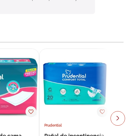
Prudential
 de cama
Pañal de incontinencia