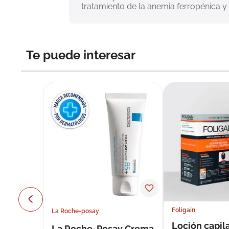
tratamiento de la anemia ferropénica y 
Te puede interesar
Foligain
La Roche-posay
Loción capila
La Roche-Posay Crema