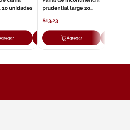
l 20 unidades
prudential large 20
unidades
$
13
,
23
Agregar
Agregar
Agregar
Ag
ar