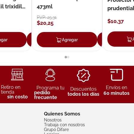
 trixidil
473ml
prudentia
PVP:
25
,
31
$
10
,
37
$
20
,
25
egar
Agregar
Agregar
Agreg
Retiro en
Envíos en
Programa tu
Descuentos
tienda
pedido
60 minutos
todos los días
sin costo
frecuente
Quienes Somos
Nosotros
Trabaja con nosotros
Grupo Difare