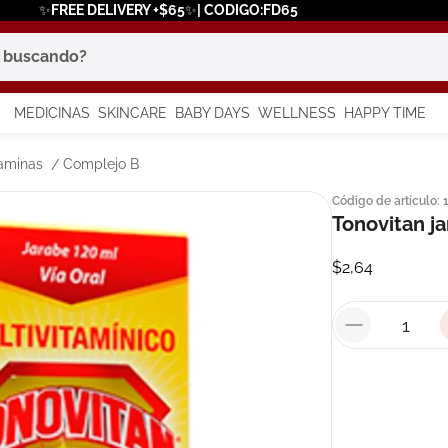
✨FREE DELIVERY +$65✨| CODIGO:FD65
scando?
MEDICINAS
SKINCARE
BABY DAYS
WELLNESS
HAPPY TIME
os más buscados
aminas
Complejo B
Código de artículo
:
 solar
Tonovitan j
a
$
2
,
64
in
say