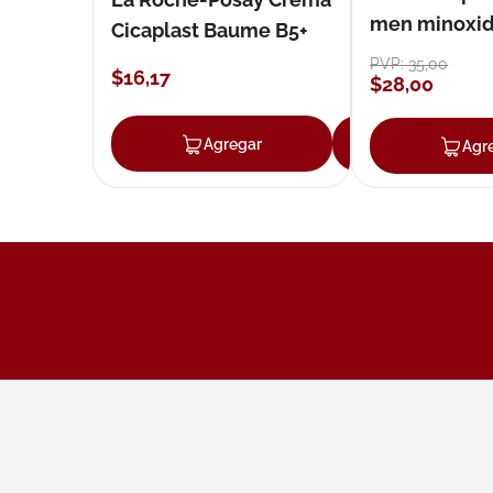
men minoxidil
Cicaplast Baume B5+
loción 59 ml
PVP:
35
,
00
$
16
,
17
$
28
,
00
Agregar
Agregar
Agr