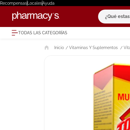
Recompensas
Locales
Ayuda
¿Qué estas bu
TODAS LAS CATEGORÍAS
términ
Vitaminas Y Suplementos
Vit
1
.
eucerin
2
.
protector
3
.
bioderm
4
.
pilexil
5
.
cerave
6
.
degraler
7
.
megacist
8
.
roche po
9
.
isdin