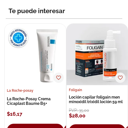
8
.
roche posay
Te puede interesar
9
.
isdin
10
.
pañales
Foligain
La Roche-posay
Loción capilar foligain men
La Roche-Posay Crema
minoxidil trixidil loción 59 ml
Cicaplast Baume B5+
PVP:
35
,
00
$
16
,
17
$
28
,
00