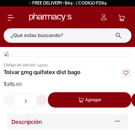
✨FREE DELIVERY +$65✨| CODIGO:FD65
¿Qué estas buscando?
términos más buscados
Código de artículo
:
34303
1
.
eucerin
Tolvar 5mg quifatex dist bago
2
.
protector solar
$
385
,
00
3
.
pilexil
4
.
bioderma
Agregar
5
.
cerave
6
.
megacistin
Descripción
7
.
degraler