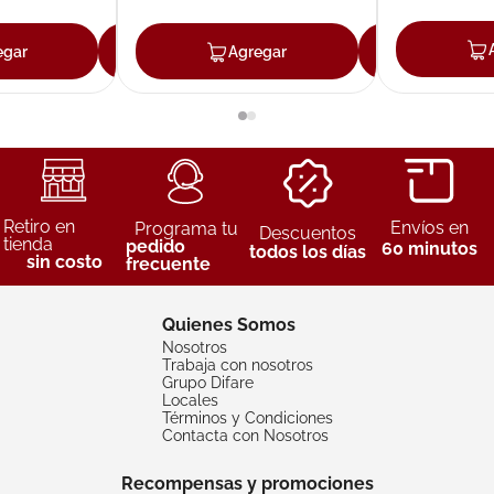
egar
Agregar
Agregar
Agreg
Retiro en
Envíos en
Programa tu
Descuentos
tienda
pedido
60 minutos
todos los días
sin costo
frecuente
Quienes Somos
Nosotros
Trabaja con nosotros
Grupo Difare
Locales
Términos y Condiciones
Contacta con Nosotros
Recompensas y promociones