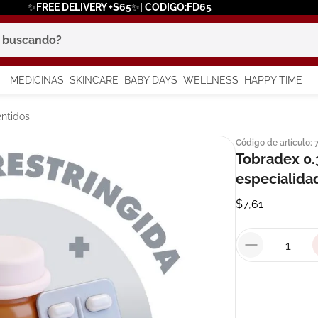
✨FREE DELIVERY +$65✨| CODIGO:FD65
scando?
MEDICINAS
SKINCARE
BABY DAYS
WELLNESS
HAPPY TIME
os más buscados
ntidos
Código de artículo
:
 solar
Tobradex 0
a
especialida
$
7
,
61
say
in