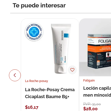
Te puede interesar
Foligain
La Roche-posay
Loción capila
La Roche-Posay Crema
men minoxidil
Cicaplast Baume B5+
loción 59 ml
PVP:
35
,
00
$
16
,
17
$
28
,
00