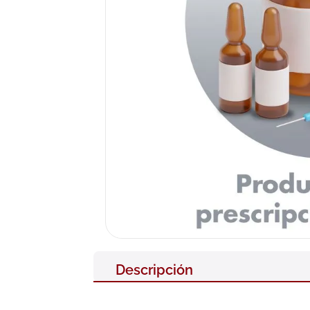
10
.
pañales
Descripción