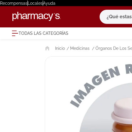
Recompensas
Locales
Ayuda
¿Qué estas bu
TODAS LAS CATEGORÍAS
términ
Medicinas
Órganos De Los Se
1
.
eucerin
2
.
protector
3
.
bioderm
4
.
pilexil
5
.
cerave
6
.
degraler
7
.
isdin
8
.
roche po
9
.
megacist