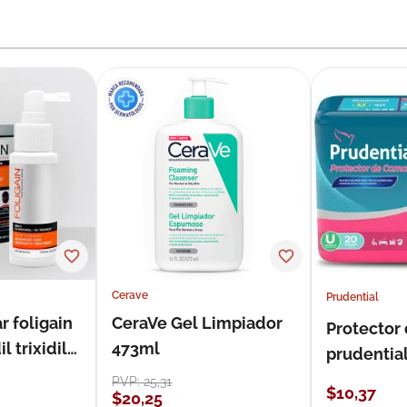
Cerave
Prudential
r foligain
CeraVe Gel Limpiador
Protector
 trixidil
473ml
prudentia
PVP:
25
,
31
$
10
,
37
$
20
,
25