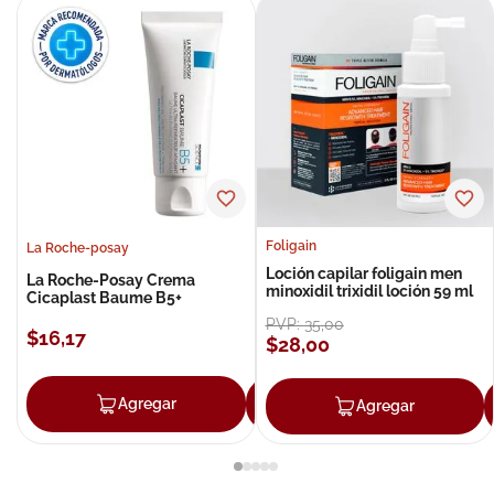
Foligain
La Roche-posay
Loción capilar foligain men
La Roche-Posay Crema
minoxidil trixidil loción 59 ml
Cicaplast Baume B5+
PVP:
35
,
00
$
16
,
17
$
28
,
00
Agregar
Agregar
Agregar