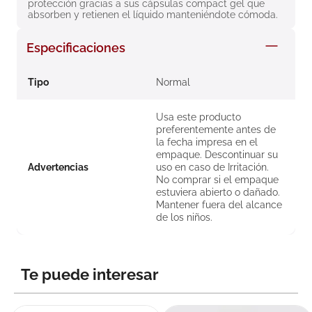
protección gracias a sus cápsulas compact gel que 
8
.
roche posay
absorben y retienen el líquido manteniéndote cómoda.
9
.
isdin
Especificaciones
10
.
neumoflux
Tipo
Normal
Usa este producto
preferentemente antes de
la fecha impresa en el
empaque. Descontinuar su
Advertencias
uso en caso de Irritación.
No comprar si el empaque
estuviera abierto o dañado.
Mantener fuera del alcance
de los niños.
Te puede interesar