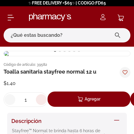
✨FREE DELIVERY +$65✨| CODIGO:FD65
¿Qué estas buscando?
términos más buscados
Código de artículo
:
39582
1
.
eucerin
Toalla sanitaria stayfree normal 12 u
2
.
protector solar
$
1
,
40
3
.
bioderma
4
.
pilexil
Agregar
5
.
cerave
6
.
degraler
Descripción
7
.
megacistin
Stayfree™ Normal te brinda hasta 6 horas de 