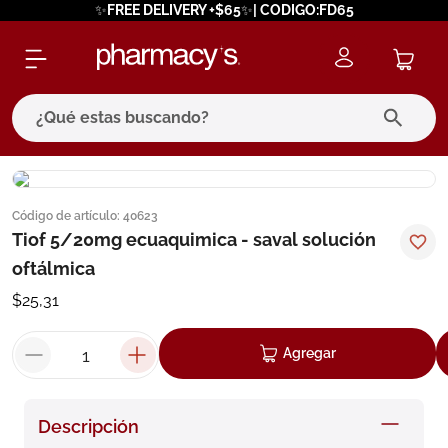
✨FREE DELIVERY +$65✨| CODIGO:FD65
¿Qué estas buscando?
términos más buscados
Código de artículo
:
40623
1
.
eucerin
Tiof 5/20mg ecuaquimica - saval solución
2
.
protector solar
oftálmica
3
.
bioderma
$
25
,
31
4
.
pilexil
Agregar
5
.
cerave
6
.
degraler
Descripción
7
.
isdin