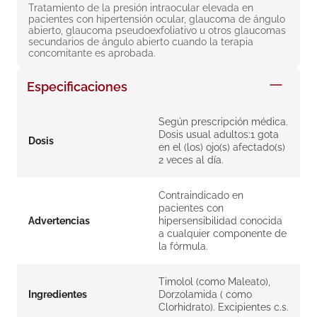
Tratamiento de la presión intraocular elevada en 
8
.
roche posay
pacientes con hipertensión ocular, glaucoma de ángulo 
abierto, glaucoma pseudoexfoliativo u otros glaucomas 
9
.
megacistin
secundarios de ángulo abierto cuando la terapia 
concomitante es aprobada.
10
.
pañales
Especificaciones
Según prescripción médica.
Dosis usual adultos:1 gota
Dosis
en el (los) ojo(s) afectado(s)
2 veces al día.
Contraindicado en
pacientes con
Advertencias
hipersensibilidad conocida
a cualquier componente de
la fórmula.
Timolol (como Maleato),
Ingredientes
Dorzolamida ( como
Clorhidrato). Excipientes c.s.