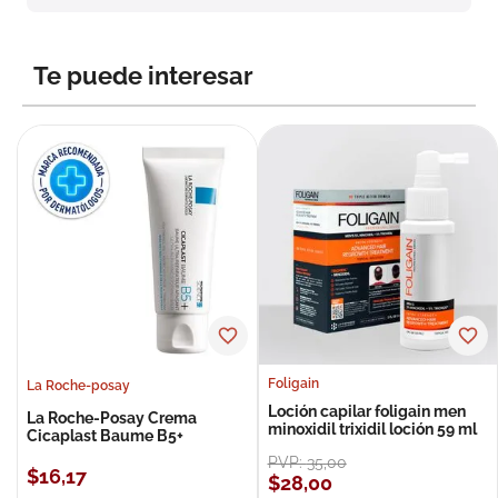
Te puede interesar
Foligain
La Roche-posay
Loción capilar foligain men
La Roche-Posay Crema
minoxidil trixidil loción 59 ml
Cicaplast Baume B5+
PVP:
35
,
00
$
16
,
17
$
28
,
00