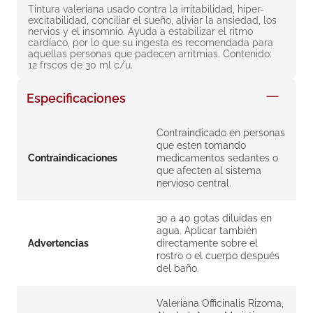
Tintura valeriana usado contra la irritabilidad, hiper-
8
.
roche posay
excitabilidad, conciliar el sueño, aliviar la ansiedad, los 
nervios y el insomnio. Ayuda a estabilizar el ritmo 
9
.
isdin
cardíaco, por lo que su ingesta es recomendada para 
aquellas personas que padecen arritmias. Contenido: 
10
.
pañales
12 frscos de 30 ml c/u.
Especificaciones
Contraindicado en personas
que esten tomando
Contraindicaciones
medicamentos sedantes o
que afecten al sistema
nervioso central.
30 a 40 gotas diluidas en
agua. Aplicar también
Advertencias
directamente sobre el
rostro o el cuerpo después
del baño.
Valeriana Officinalis Rizoma,