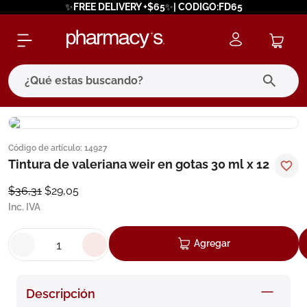
✨FREE DELIVERY +$65✨| CODIGO:FD65
¿Qué estas buscando?
términos más buscados
Código de artículo
:
14927
1
.
eucerin
Tintura de valeriana weir en gotas 30 ml x 12
2
.
protector solar
$
36
,
31
$
29
,
05
3
.
pilexil
Inc. IVA
4
.
bioderma
Agregar
5
.
cerave
6
.
megacistin
Descripción
7
.
degraler