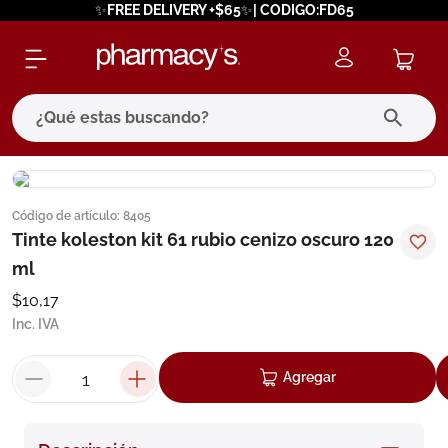
✨FREE DELIVERY +$65✨| CODIGO:FD65
¿Qué estas buscando?
términos más buscados
Código de artículo
:
8405
1
.
eucerin
Tinte koleston kit 61 rubio cenizo oscuro 120
2
.
protector solar
ml
3
.
pilexil
$
10
,
17
Inc. IVA
4
.
bioderma
5
.
cerave
Agregar
6
.
degraler
7
.
isdin