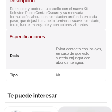
Descripción
8
.
roche posay
Dale color y poder a tu cabello con el nuevo Kit 
Koleston Rubio Cenizo Oscuro y su renovada 
9
.
pañales
formulación, ahora con hidratación profunda en cada 
paso, que dejará tu cabello luminoso, suave, hidratado, 
10
.
nivea
terso, fuerte, manejable y con colores vibrantes.
Especificaciones
Evitar contacto con los ojos,
en caso de que esto
Dosis
suceda enjuagar con
abundante agua.
Tipo
Kit
Te puede interesar