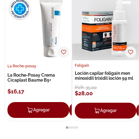
Foligain
La Roche-posay
Loción capilar foligain men
La Roche-Posay Crema
minoxidil trixidil loción 59 ml
Cicaplast Baume B5+
PVP:
35
,
00
$
16
,
17
$
28
,
00
Agregar
Agregar
Agregar