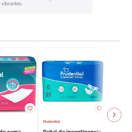
 vibrantes.
Prudential
 de cama
Pañal de incontinencia