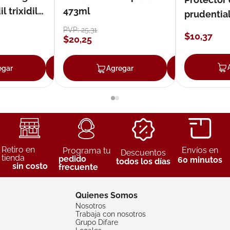
 trixidil
473ml
prudentia
PVP:
25
,
31
$
10
,
37
$
20
,
25
egar
Agregar
Agregar
Agreg
Retiro en
Envíos en
Programa tu
Descuentos
tienda
pedido
60 minutos
todos los días
sin costo
frecuente
Quienes Somos
Nosotros
Trabaja con nosotros
Grupo Difare