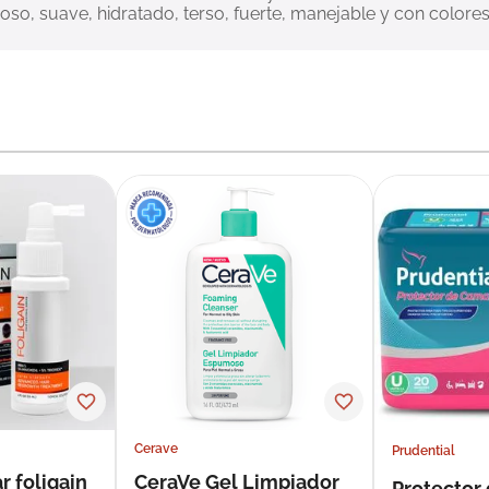
so, suave, hidratado, terso, fuerte, manejable y con colores
Cerave
Prudential
r foligain
CeraVe Gel Limpiador
Protector