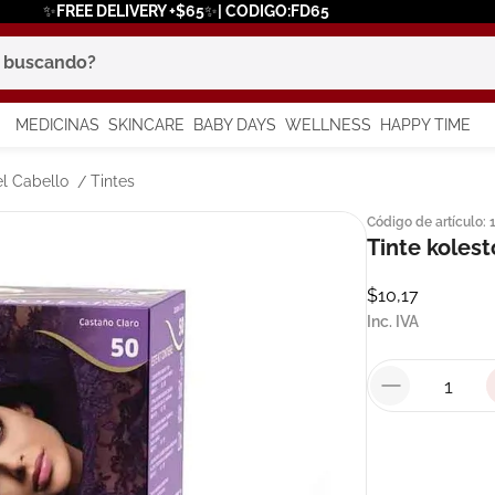
✨FREE DELIVERY +$65✨| CODIGO:FD65
scando?
MEDICINAS
SKINCARE
BABY DAYS
WELLNESS
HAPPY TIME
os más buscados
l Cabello
Tintes
Código de artículo
:
 solar
Tinte kolest
$
10
,
17
a
Inc. IVA
in
say