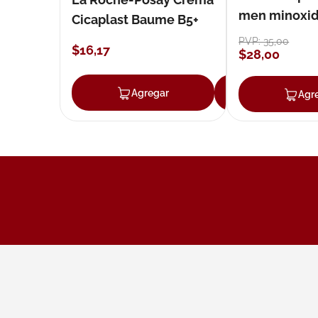
men minoxidil
Cicaplast Baume B5+
loción 59 ml
PVP:
35
,
00
$
16
,
17
$
28
,
00
Agregar
Agregar
Agr