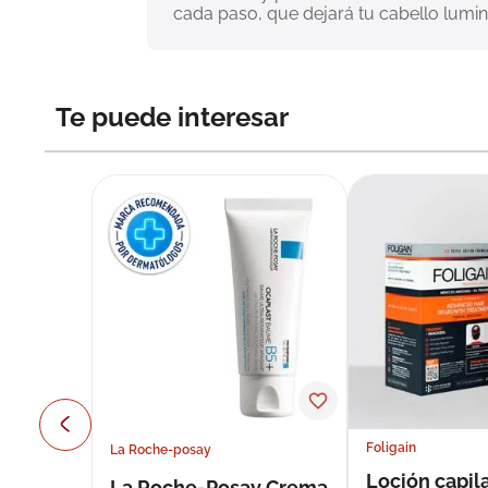
cada paso, que dejará tu cabello lumino
Te puede interesar
Foligain
La Roche-posay
Loción capila
La Roche-Posay Crema