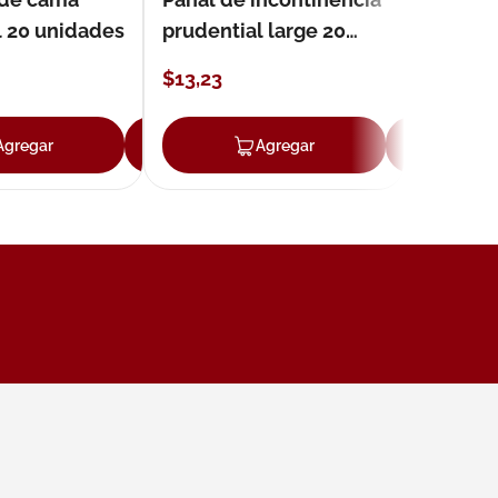
l 20 unidades
prudential large 20
unidades
$
13
,
23
Agregar
Agregar
Agregar
Ag
ar