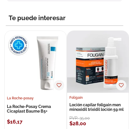
8
.
roche posay
9
.
nivea
Te puede interesar
10
.
pañales
Foligain
La Roche-posay
Loción capilar foligain men
La Roche-Posay Crema
minoxidil trixidil loción 59 ml
Cicaplast Baume B5+
PVP:
35
,
00
$
16
,
17
$
28
,
00