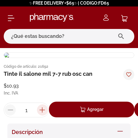
✨FREE DELIVERY +$65✨| CODIGO:FD65
¿Qué estas buscando?
términos más buscados
Código de artículo
:
21692
1
.
eucerin
Tinte il salone mil 7-7 rub osc can
2
.
protector solar
$
10
,
93
3
.
bioderma
Inc. IVA
4
.
pilexil
Agregar
5
.
cerave
6
.
degraler
Descripción
7
.
isdin