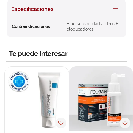
8
.
roche posay
Especificaciones
9
.
megacistin
Hipersensibilidad a otros B-
10
.
pañales
Contraindicaciones
bloqueadores.
Te puede interesar