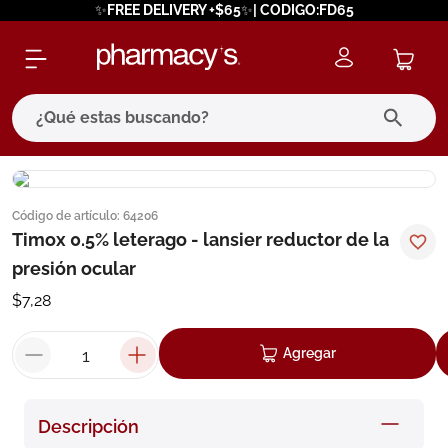
✨FREE DELIVERY +$65✨| CODIGO:FD65
¿Qué estas buscando?
términos más buscados
Código de artículo
:
64206
1
.
eucerin
Timox 0.5% leterago - lansier reductor de la
2
.
protector solar
presión ocular
3
.
bioderma
$
7
,
28
4
.
pilexil
Agregar
5
.
cerave
6
.
degraler
Descripción
7
.
isdin