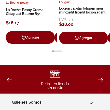
Foligain
La Roche-posay
Loción capilar foligain men
La Roche-Posay Crema
minoxidil trixidil loción 59 ml
Cicaplast Baume B5+
PVP:
35
,
00
$
16
,
17
$
28
,
00
Agregar
Agregar
Agregar
Retiro en tienda
sin costo
Quienes Somos