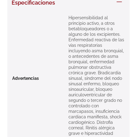
Especificaciones
8
.
roche posay
9
.
megacistin
Hipersensibilidad al
principio activo, a otros
10
.
pañales
betabloqueadores o a
alguno de los excipientes.
Enfermedad reactiva de las
vías respiratorias
incluyendo asma bronquial,
o antecedentes de asma
bronquial, enfermedad
pulmonar obstructiva
crónica grave. Bradicardia
Advertencias
sinusal, síndrome del nodo
sinusal enfermo, bloqueo
sinoauricular, bloqueo
auriculoventricular de
segundo o tercer grado no
controlado con
marcapasos, insuficiencia
cardiaca manifiesta, shock
cardiogénico. Distrofia
corneal. Rinitis alérgica
grave e hiperactividad