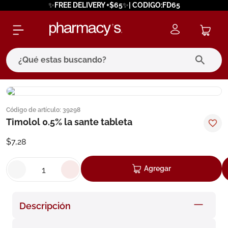
✨FREE DELIVERY +$65✨| CODIGO:FD65
¿Qué estas buscando?
términos más buscados
Código de artículo
:
39298
1
.
eucerin
Timolol 0.5% la sante tableta
2
.
protector solar
$
7
,
28
3
.
bioderma
4
.
pilexil
Agregar
5
.
cerave
6
.
degraler
Descripción
7
.
isdin