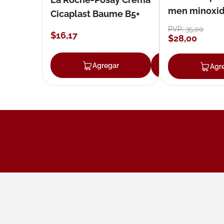
men minoxidil
Cicaplast Baume B5+
loción 59 ml
PVP:
35
,
00
$
16
,
17
$
28
,
00
Agregar
Agregar
Agr