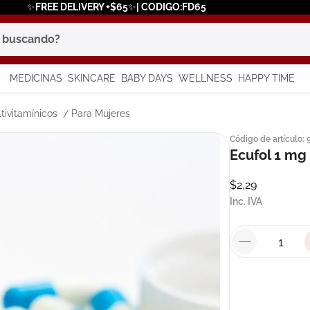
✨FREE DELIVERY +$65✨| CODIGO:FD65
scando?
MEDICINAS
SKINCARE
BABY DAYS
WELLNESS
HAPPY TIME
os más buscados
tivitamínicos
Para Mujeres
Código de artículo
:
 solar
Ecufol 1 mg 
a
$
2
,
29
Inc. IVA
say
in