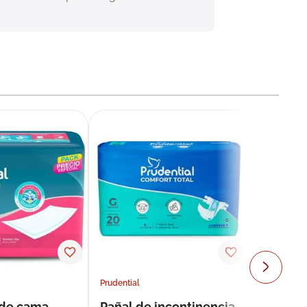
Prudential
 de cama
Pañal de incontinencia