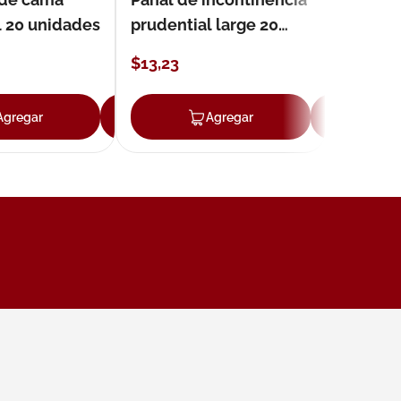
l 20 unidades
prudential large 20
unidades
$
13
,
23
Agregar
Agregar
Agregar
Ag
ar