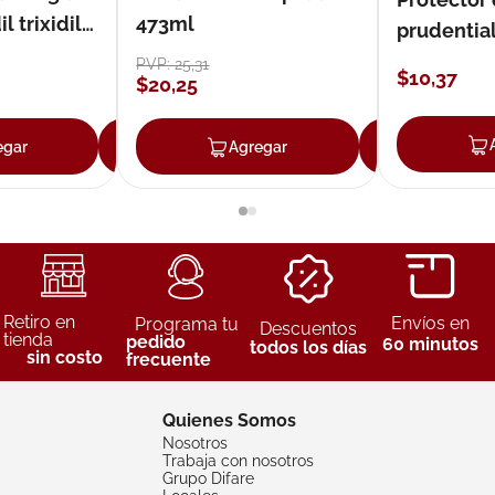
 trixidil
473ml
prudentia
PVP:
25
,
31
$
10
,
37
$
20
,
25
egar
Agregar
Agregar
Agreg
Retiro en
Envíos en
Programa tu
Descuentos
tienda
pedido
60 minutos
todos los días
sin costo
frecuente
Quienes Somos
Nosotros
Trabaja con nosotros
Grupo Difare