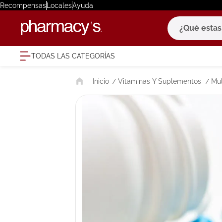
Recompensas
Locales
Ayuda
¿Qué estas bu
TODAS LAS CATEGORÍAS
términ
Vitaminas Y Suplementos
Mul
1
.
eucerin
2
.
protector
3
.
bioderm
4
.
pilexil
5
.
cerave
6
.
degraler
7
.
isdin
8
.
roche po
9
.
megacist