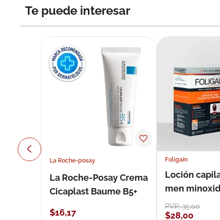
Te puede interesar
Foligain
La Roche-posay
Loción capila
La Roche-Posay Crema
men minoxidil
Cicaplast Baume B5+
loción 59 ml
PVP:
35
,
00
$
16
,
17
$
28
,
00