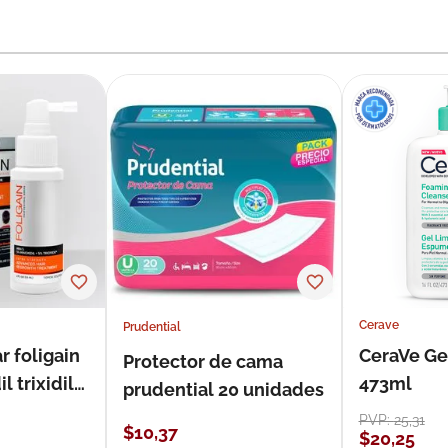
Cerave
Prudential
r foligain
CeraVe Ge
Protector de cama
 trixidil
473ml
prudential 20 unidades
PVP:
25
,
31
$
10
,
37
$
20
,
25