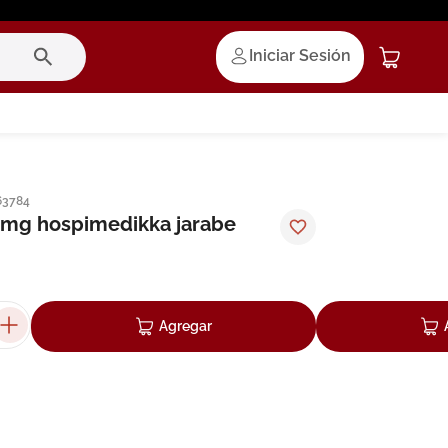
Iniciar Sesión
63784
0mg hospimedikka jarabe
Agregar