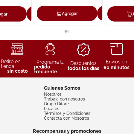
Agregar
Agreg
egar
Agregar
Retiro en
Envíos en
Programa tu
Descuentos
tienda
pedido
60 minutos
todos los días
sin costo
frecuente
Quienes Somos
Nosotros
Trabaja con nosotros
Grupo Difare
Locales
Términos y Condiciones
Contacta con Nosotros
Recompensas y promociones