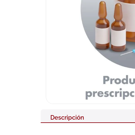
10
.
pañales
Descripción