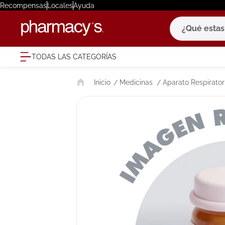
Recompensas
Locales
Ayuda
¿Qué estas bu
TODAS LAS CATEGORÍAS
términ
Medicinas
Aparato Respirator
1
.
eucerin
2
.
protector
3
.
bioderm
4
.
pilexil
5
.
cerave
6
.
degraler
7
.
isdin
8
.
roche po
9
.
nivea