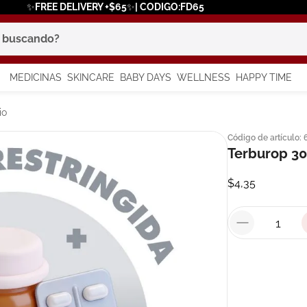
✨FREE DELIVERY +$65✨| CODIGO:FD65
scando?
MEDICINAS
SKINCARE
BABY DAYS
WELLNESS
HAPPY TIME
os más buscados
io
Código de artículo
:
 solar
Terburop 3
a
$
4
,
35
say