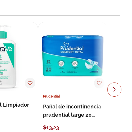
Prudential
l Limpiador
Pañal de incontinencia
prudential large 20
unidades
$
13
,
23