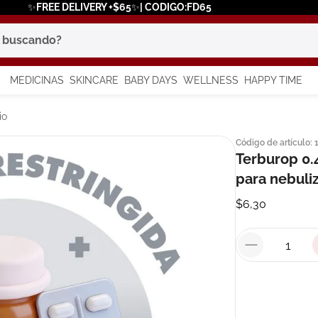
✨FREE DELIVERY +$65✨| CODIGO:FD65
scando?
MEDICINAS
SKINCARE
BABY DAYS
WELLNESS
HAPPY TIME
os más buscados
io
Código de artículo
:
 solar
Terburop 0.
a
para nebuli
$
6
,
30
say
in