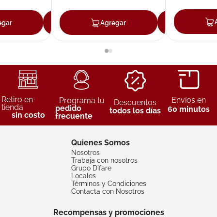
egar
Agregar
Agregar
Agreg
Retiro en
Envíos en
Programa tu
Descuentos
tienda
pedido
60 minutos
todos los días
sin costo
frecuente
Quienes Somos
Nosotros
Trabaja con nosotros
Grupo Difare
Locales
Términos y Condiciones
Contacta con Nosotros
Recompensas y promociones