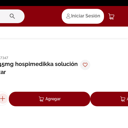
Iniciar Sesión
17347
45mg hospimedikka solución
zar
Agregar