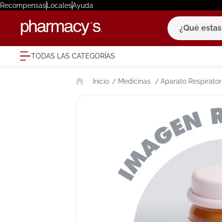
Recompensas
Locales
Ayuda
¿Qué estas bu
TODAS LAS CATEGORÍAS
términ
Medicinas
Aparato Respirator
1
.
eucerin
2
.
protector
3
.
bioderm
4
.
pilexil
5
.
cerave
6
.
degraler
7
.
isdin
8
.
roche po
9
.
megacist