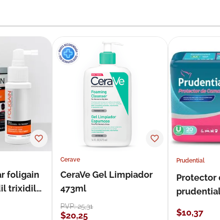
Cerave
Prudential
r foligain
CeraVe Gel Limpiador
Protector
 trixidil
473ml
prudentia
PVP:
25
,
31
$
10
,
37
$
20
,
25