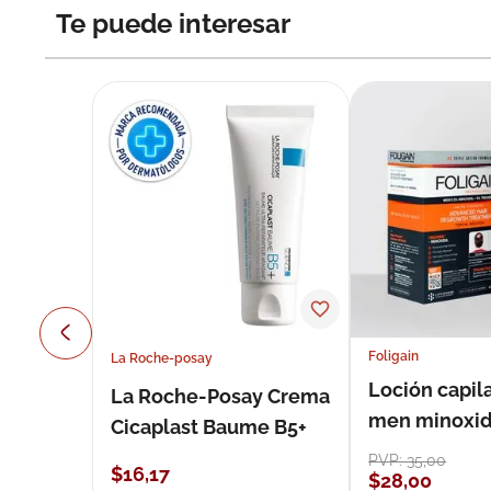
Te puede interesar
Foligain
La Roche-posay
Loción capila
La Roche-Posay Crema
men minoxidil
Cicaplast Baume B5+
loción 59 ml
PVP:
35
,
00
$
16
,
17
$
28
,
00