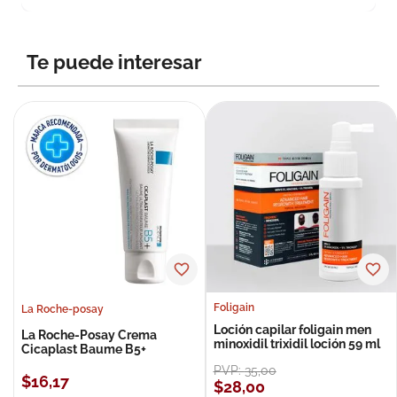
Te puede interesar
Foligain
La Roche-posay
Loción capilar foligain men
La Roche-Posay Crema
minoxidil trixidil loción 59 ml
Cicaplast Baume B5+
PVP:
35
,
00
$
16
,
17
$
28
,
00