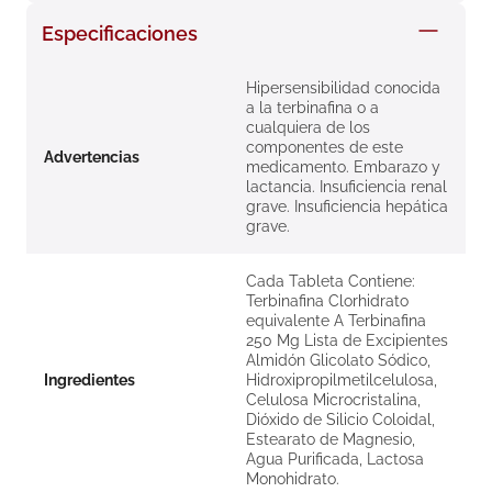
8
.
roche posay
Especificaciones
9
.
isdin
Hipersensibilidad conocida
10
.
neumoflux
a la terbinafina o a
cualquiera de los
componentes de este
Advertencias
medicamento. Embarazo y
lactancia. Insuficiencia renal
grave. Insuficiencia hepática
grave.
Cada Tableta Contiene:
Terbinafina Clorhidrato
equivalente A Terbinafina
250 Mg Lista de Excipientes
Almidón Glicolato Sódico,
Ingredientes
Hidroxipropilmetilcelulosa,
Celulosa Microcristalina,
Dióxido de Silicio Coloidal,
Estearato de Magnesio,
Agua Purificada, Lactosa
Monohidrato.