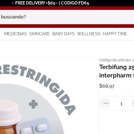
✨FREE DELIVERY +$65✨| CODIGO:FD65
scando?
MEDICINAS
SKINCARE
BABY DAYS
WELLNESS
HAPPY TIME
os más buscados
Código de artículo
:
 solar
Terbifung 25
a
interpharm 
$
68
,
97
say