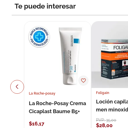
Te puede interesar
Foligain
La Roche-posay
Loción capila
La Roche-Posay Crema
men minoxidil
Cicaplast Baume B5+
loción 59 ml
PVP:
35
,
00
$
16
,
17
$
28
,
00