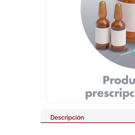
10
.
pañales
Descripción