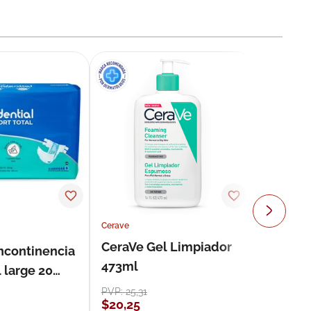
Cerave
CeraVe Gel Limpiador
incontinencia
473ml
 large 20
PVP:
25
,
31
$
20
,
25