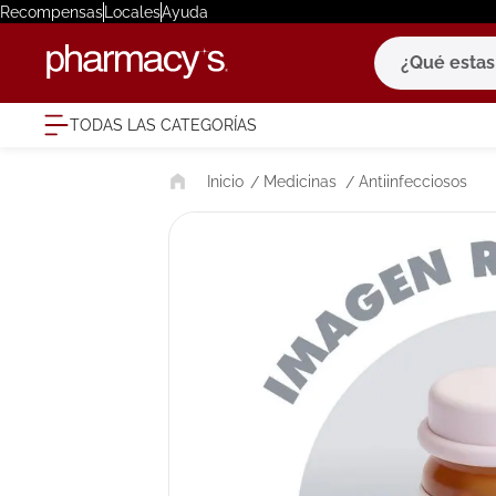
Recompensas
Locales
Ayuda
¿Qué estas bu
TODAS LAS CATEGORÍAS
términ
Medicinas
Antiinfecciosos
1
.
eucerin
2
.
protector
3
.
bioderm
4
.
pilexil
5
.
cerave
6
.
degraler
7
.
isdin
8
.
roche po
9
.
nivea