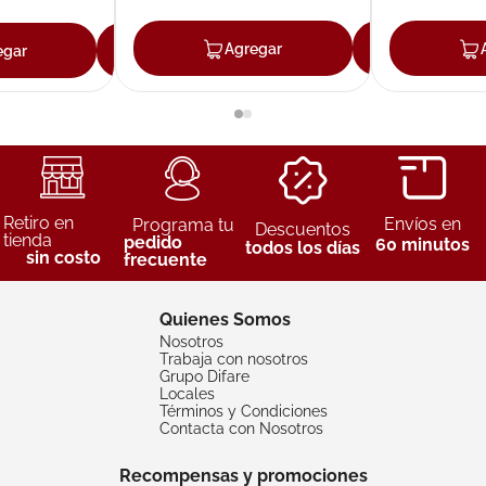
Agregar
Agreg
egar
Agregar
Retiro en
Envíos en
Programa tu
Descuentos
tienda
pedido
60 minutos
todos los días
sin costo
frecuente
Quienes Somos
Nosotros
Trabaja con nosotros
Grupo Difare
Locales
Términos y Condiciones
Contacta con Nosotros
Recompensas y promociones