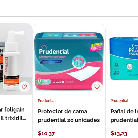
Prudential
Prudential
r foligain
Protector de cama
Pañal de 
 trixidil
prudential 20 unidades
prudential
unidades
$
10
,
37
$
13
,
23