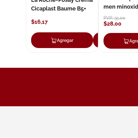
men minoxidil
Cicaplast Baume B5+
loción 59 ml
PVP:
35
,
00
$
16
,
17
$
28
,
00
Agregar
Agregar
Agr