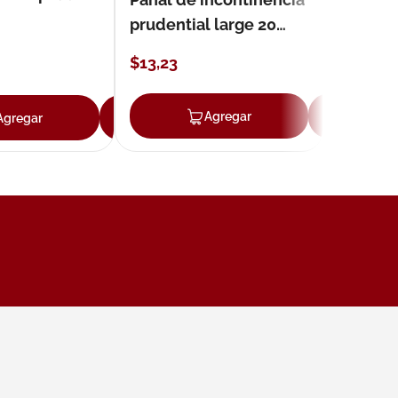
prudential large 20
unidades
$
13
,
23
ar
Agregar
Ag
Agregar
Agregar