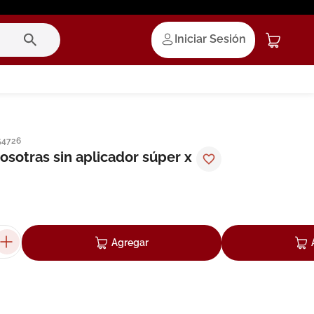
Iniciar Sesión
54726
sotras sin aplicador súper x
Agregar