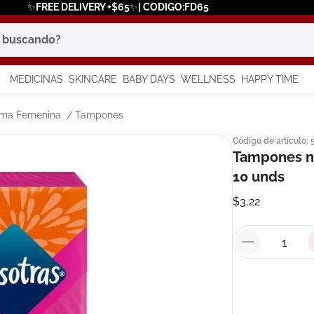
✨FREE DELIVERY +$65✨| CODIGO:FD65
scando?
MEDICINAS
SKINCARE
BABY DAYS
WELLNESS
HAPPY TIME
os más buscados
tima Femenina
Tampones
Código de artículo
:
 solar
Tampones no
10 unds
a
$
3
,
22
in
say