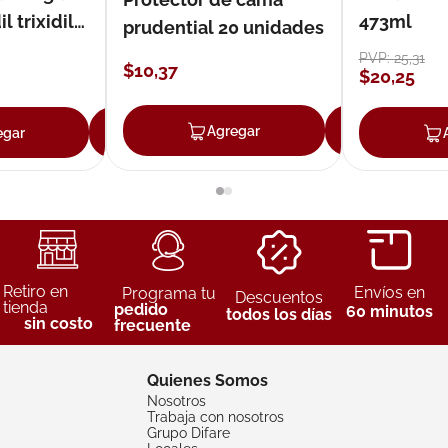
 trixidil
473ml
prudential 20 unidades
PVP:
25
,
31
$
10
,
37
$
20
,
25
Agregar
Agreg
egar
Agregar
Retiro en
Envíos en
Programa tu
Descuentos
tienda
pedido
60 minutos
todos los días
sin costo
frecuente
Quienes Somos
Nosotros
Trabaja con nosotros
Grupo Difare