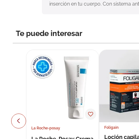
inserción en tu cuerpo. Con sistema ant
Te puede interesar
Foligain
La Roche-posay
Loción capila
La Roche-Posay Crema