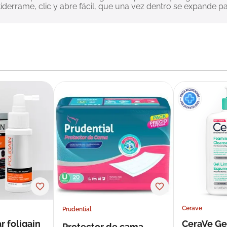
iderrame, clic y abre fácil, que una vez dentro se expande p
Cerave
Prudential
r foligain
CeraVe Ge
Protector de cama