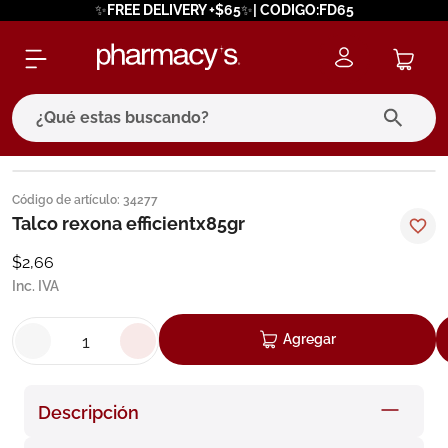
✨FREE DELIVERY +$65✨| CODIGO:FD65
¿Qué estas buscando?
términos más buscados
Código de artículo
:
34277
1
.
eucerin
Talco rexona efficientx85gr
2
.
protector solar
$
2
,
66
Inc. IVA
3
.
pilexil
4
.
bioderma
Agregar
5
.
cerave
6
.
megacistin
Descripción
7
.
degraler