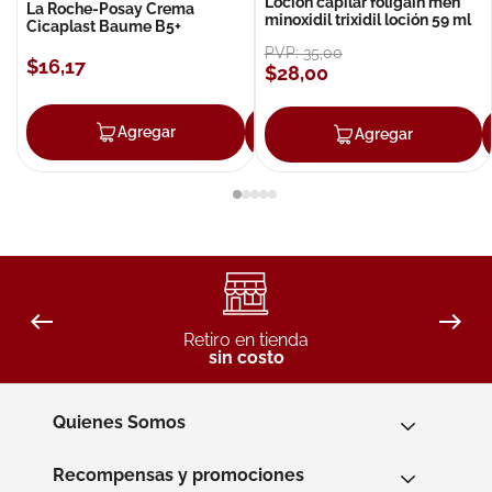
Loción capilar foligain men
La Roche-Posay Crema
minoxidil trixidil loción 59 ml
Cicaplast Baume B5+
PVP:
35
,
00
$
16
,
17
$
28
,
00
Agregar
Agregar
Agregar
Retiro en tienda
sin costo
Quienes Somos
Recompensas y promociones