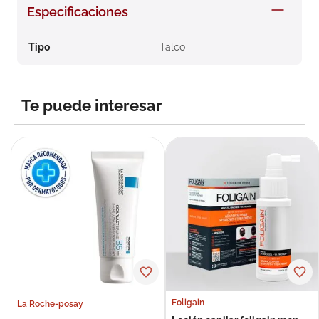
Especificaciones
8
.
roche posay
9
.
isdin
Tipo
Talco
10
.
pañales
Te puede interesar
Foligain
La Roche-posay