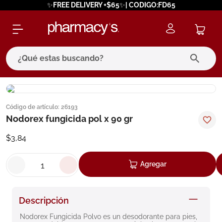
✨FREE DELIVERY +$65✨| CODIGO:FD65
¿Qué estas buscando?
términos más buscados
Código de artículo
:
26193
1
.
eucerin
Nodorex fungicida pol x 90 gr
2
.
protector solar
$
3
,
84
3
.
pilexil
4
.
bioderma
Agregar
5
.
cerave
6
.
megacistin
Descripción
7
.
degraler
Nodorex Fungicida Polvo es un desodorante para pies, 