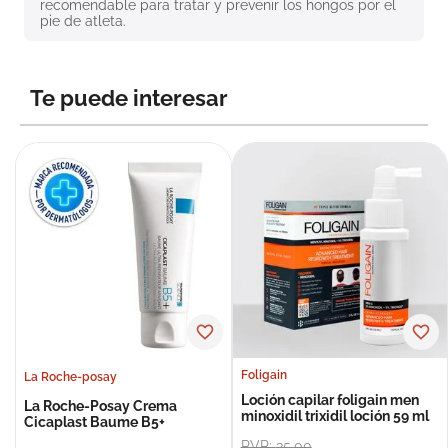
recomendable para tratar y prevenir los hongos por el 
8
.
roche posay
pie de atleta.
9
.
isdin
10
.
pañales
Te puede interesar
Foligain
La Roche-posay
Loción capilar foligain men
La Roche-Posay Crema
minoxidil trixidil loción 59 ml
Cicaplast Baume B5+
PVP:
35
,
00