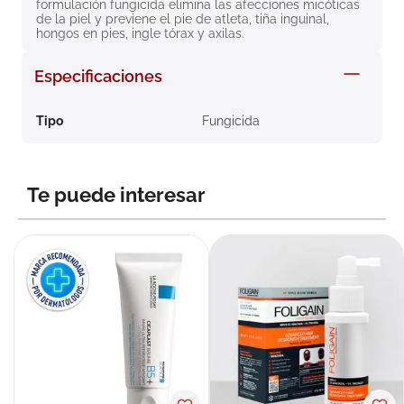
formulación fungicida elimina las afecciones micóticas 
8
.
roche posay
de la piel y previene el pie de atleta, tiña inguinal, 
hongos en pies, ingle tórax y axilas.
9
.
megacistin
Especificaciones
10
.
pañales
Tipo
Fungicida
Te puede interesar