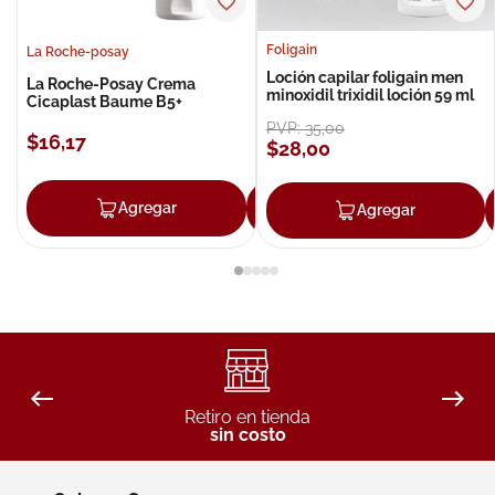
Foligain
La Roche-posay
Loción capilar foligain men
La Roche-Posay Crema
minoxidil trixidil loción 59 ml
Cicaplast Baume B5+
PVP:
35
,
00
$
16
,
17
$
28
,
00
Agregar
Agregar
Agregar
Retiro en tienda
sin costo