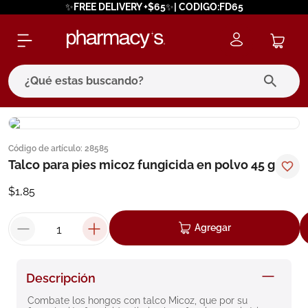
✨FREE DELIVERY +$65✨| CODIGO:FD65
¿Qué estas buscando?
términos más buscados
Código de artículo
:
28585
1
.
eucerin
Talco para pies micoz fungicida en polvo 45 g
2
.
protector solar
$
1
,
85
3
.
bioderma
4
.
pilexil
Agregar
5
.
cerave
6
.
degraler
Descripción
7
.
isdin
Combate los hongos con talco Micoz, que por su 