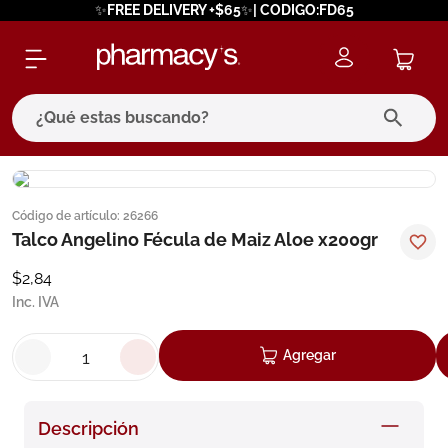
✨FREE DELIVERY +$65✨| CODIGO:FD65
¿Qué estas buscando?
términos más buscados
Código de artículo
:
26266
1
.
eucerin
Talco Angelino Fécula de Maiz Aloe x200gr
2
.
protector solar
$
2
,
84
3
.
bioderma
Inc. IVA
4
.
pilexil
Agregar
5
.
cerave
6
.
degraler
Descripción
7
.
megacistin