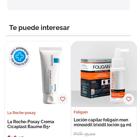
8
.
roche posay
9
.
isdin
Te puede interesar
10
.
neumoflux
Foligain
La Roche-posay
Loción capilar foligain men
La Roche-Posay Crema
minoxidil trixidil loción 59 ml
Cicaplast Baume B5+
PVP:
35
,
00