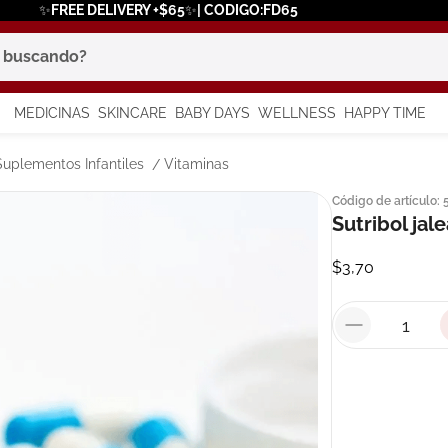
✨FREE DELIVERY +$65✨| CODIGO:FD65
scando?
MEDICINAS
SKINCARE
BABY DAYS
WELLNESS
HAPPY TIME
os más buscados
Suplementos Infantiles
Vitaminas
Código de artículo
:
 solar
Sutribol jal
a
$
3
,
70
say