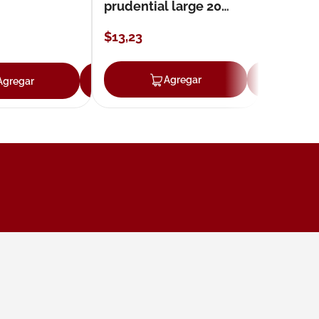
prudential large 20
unidades
$
13
,
23
ar
Agregar
Ag
Agregar
Agregar