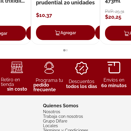
 trixidil
473ml
prudential 20 unidades
PVP:
25
,
31
$
10
,
37
$
20
,
25
Agregar
Agreg
egar
Agregar
Retiro en
Envíos en
Programa tu
Descuentos
tienda
pedido
60 minutos
todos los días
sin costo
frecuente
Quienes Somos
Nosotros
Trabaja con nosotros
Grupo Difare
Locales
Términos y Condiciones