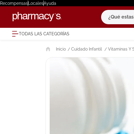
Recompensas
Locales
Ayuda
¿Qué estas bu
TODAS LAS CATEGORÍAS
términ
Cuidado Infantil
Vitaminas Y 
1
.
eucerin
2
.
protector
3
.
bioderm
4
.
pilexil
5
.
cerave
6
.
degraler
7
.
isdin
8
.
roche po
9
.
nivea