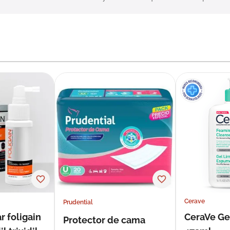
Cerave
Prudential
r foligain
CeraVe Ge
Protector de cama