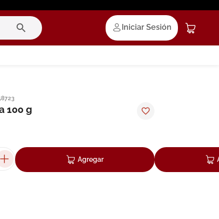
Iniciar Sesión
58723
ea 100 g
Agregar