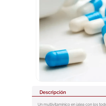
10
.
pañales
Descripción
Un multivitamínico en jalea con los tod