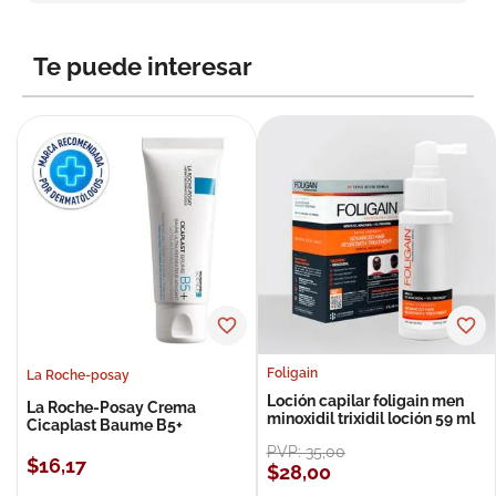
8
.
roche posay
9
.
nivea
Te puede interesar
10
.
pañales
Foligain
La Roche-posay
Loción capilar foligain men
La Roche-Posay Crema
minoxidil trixidil loción 59 ml
Cicaplast Baume B5+
PVP:
35
,
00
$
16
,
17
$
28
,
00