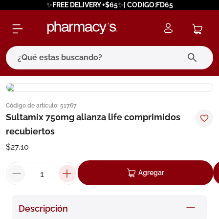
✨FREE DELIVERY +$65✨| CODIGO:FD65
¿Qué estas buscando?
términos más buscados
Código de artículo
:
51767
1
.
eucerin
Sultamix 750mg alianza life comprimidos
2
.
protector solar
recubiertos
3
.
bioderma
$
27
,
10
4
.
pilexil
Agregar
5
.
cerave
6
.
degraler
Descripción
7
.
isdin