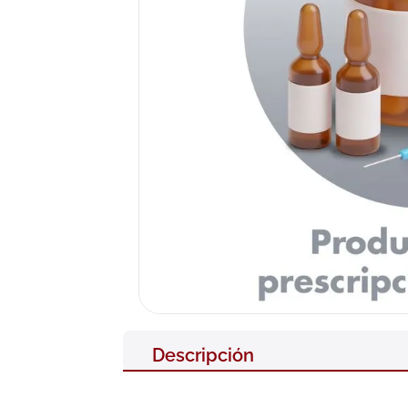
10
.
pañales
Descripción