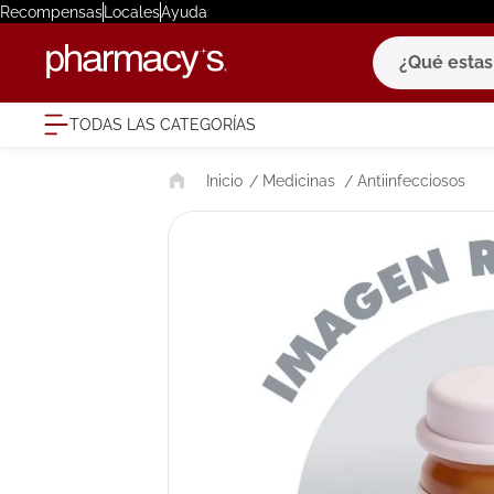
Recompensas
Locales
Ayuda
¿Qué estas bu
TODAS LAS CATEGORÍAS
términ
Medicinas
Antiinfecciosos
1
.
eucerin
2
.
protector
3
.
bioderm
4
.
pilexil
5
.
cerave
6
.
degraler
7
.
isdin
8
.
roche po
9
.
megacist