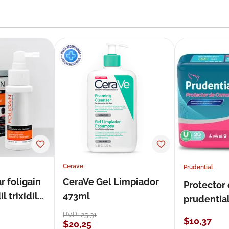
Cerave
Prudential
r foligain
CeraVe Gel Limpiador
Protector
 trixidil
473ml
prudentia
PVP:
25
,
31
$
10
,
37
$
20
,
25