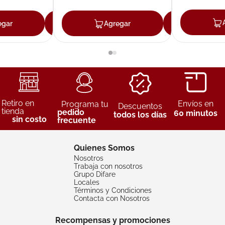
egar
Agregar
Agregar
Agreg
Retiro en
Envíos en
Programa tu
Descuentos
tienda
pedido
60 minutos
todos los días
sin costo
frecuente
Quienes Somos
Nosotros
Trabaja con nosotros
Grupo Difare
Locales
Términos y Condiciones
Contacta con Nosotros
Recompensas y promociones