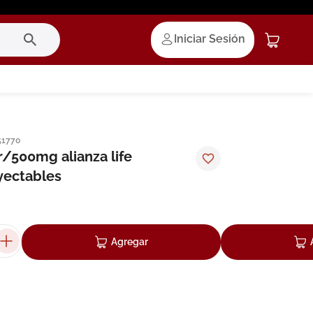
Iniciar Sesión
51770
r/500mg alianza life
yectables
Agregar