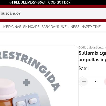
✨FREE DELIVERY +$65✨| CODIGO:FD65
scando?
MEDICINAS
SKINCARE
BABY DAYS
WELLNESS
HAPPY TIME
os más buscados
Código de artículo
:
 solar
Sultamix 1g
a
ampollas in
$
7
,
56
say
in