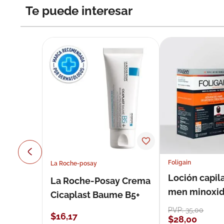
Te puede interesar
Foligain
La Roche-posay
Loción capila
La Roche-Posay Crema
men minoxidil
Cicaplast Baume B5+
loción 59 ml
PVP:
35
,
00
$
16
,
17
$
28
,
00