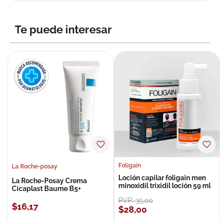
8
.
roche posay
9
.
nivea
Te puede interesar
10
.
pañales
Foligain
La Roche-posay
Loción capilar foligain men
La Roche-Posay Crema
minoxidil trixidil loción 59 ml
Cicaplast Baume B5+
PVP:
35
,
00
$
16
,
17
$
28
,
00