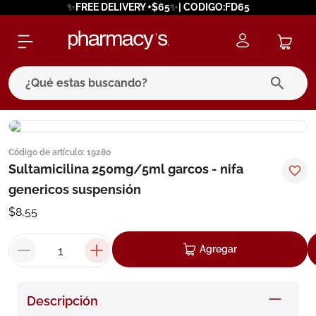
✨FREE DELIVERY +$65✨| CODIGO:FD65
¿Qué estas buscando?
términos más buscados
Código de artículo
:
19280
1
.
eucerin
Sultamicilina 250mg/5ml garcos - nifa
2
.
protector solar
genericos suspensión
3
.
bioderma
$
8
,
55
4
.
pilexil
Agregar
5
.
cerave
6
.
degraler
Descripción
7
.
isdin