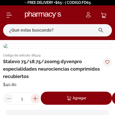
✨FREE DELIVERY +$65✨| CODIGO:FD65
¿Qué estas buscando?
términos más buscados
Código de artículo
:
68329
1
.
eucerin
Stalevo 75/18.75/200mg dyvenpro
2
.
protector solar
especialidades neurociencias comprimidos
3
.
bioderma
recubiertos
4
.
pilexil
$
40
,
80
5
.
cerave
Agregar
6
.
degraler
7
.
isdin