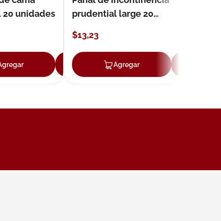
l 20 unidades
prudential large 20
unidades
$
13
,
23
Agregar
Agregar
Agregar
Ag
ar