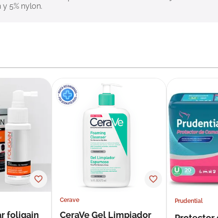
 y 5% nylon.
Cerave
Prudential
r foligain
CeraVe Gel Limpiador
Protector