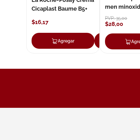
men minoxidil
Cicaplast Baume B5+
loción 59 ml
PVP:
35
,
00
$
16
,
17
$
28
,
00
Agregar
Agregar
Agr