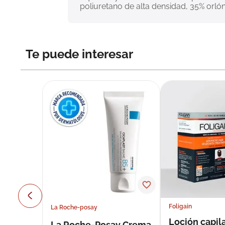
poliuretano de alta densidad, 35% orlón
Te puede interesar
Foligain
La Roche-posay
Loción capila
La Roche-Posay Crema