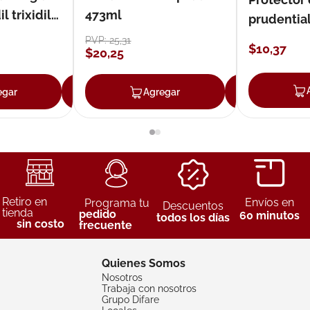
 trixidil
473ml
prudentia
PVP:
25
,
31
$
10
,
37
$
20
,
25
egar
Agregar
Agregar
Agreg
Retiro en
Envíos en
Programa tu
Descuentos
tienda
pedido
60 minutos
todos los días
sin costo
frecuente
Quienes Somos
Nosotros
Trabaja con nosotros
Grupo Difare