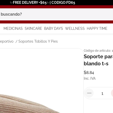
✨FREE DELIVERY +$65✨| CODIGO:FD65
scando?
MEDICINAS
SKINCARE
BABY DAYS
WELLNESS
HAPPY TIME
os más buscados
eportivo
Soportes Tobillos Y Pies
Código de artículo
:
 solar
Soporte para
a
blando t-s
$
8
,
84
Inc. IVA
in
say