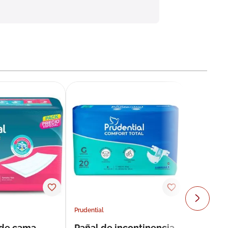
Prudential
 de cama
Pañal de incontinencia