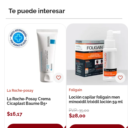
8
.
roche posay
Te puede interesar
9
.
megacistin
10
.
pañales
Foligain
La Roche-posay
Loción capilar foligain men
La Roche-Posay Crema
minoxidil trixidil loción 59 ml
Cicaplast Baume B5+
PVP:
35
,
00
$
16
,
17
$
28
,
00