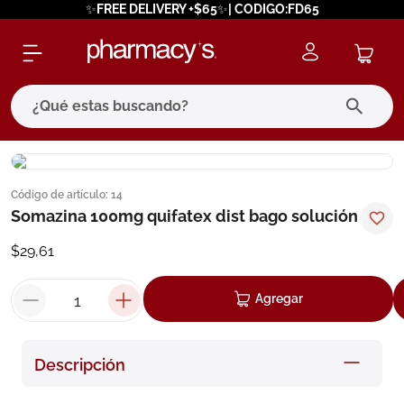
✨FREE DELIVERY +$65✨| CODIGO:FD65
¿Qué estas buscando?
términos más buscados
Código de artículo
:
14
1
.
eucerin
Somazina 100mg quifatex dist bago solución
2
.
protector solar
$
29
,
61
3
.
bioderma
4
.
pilexil
Agregar
5
.
cerave
6
.
degraler
Descripción
7
.
isdin