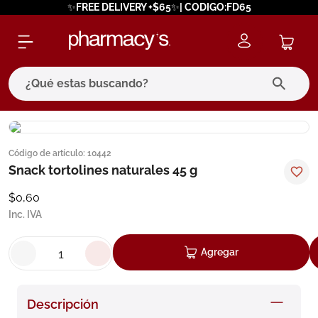
✨FREE DELIVERY +$65✨| CODIGO:FD65
¿Qué estas buscando?
términos más buscados
Código de artículo
:
10442
1
.
eucerin
Snack tortolines naturales 45 g
2
.
protector solar
$
0
,
60
3
.
bioderma
Inc. IVA
4
.
pilexil
Agregar
5
.
cerave
6
.
degraler
Descripción
7
.
isdin