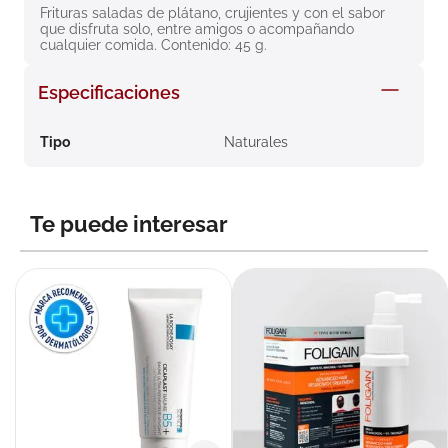
Frituras saladas de plátano, crujientes y con el sabor 
8
.
roche posay
que disfruta solo, entre amigos o acompañando 
cualquier comida. Contenido: 45 g.
9
.
megacistin
10
.
pañales
Especificaciones
Tipo
Naturales
Te puede interesar