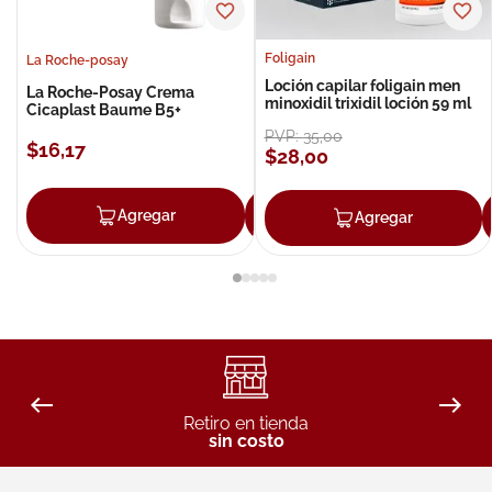
Foligain
La Roche-posay
Loción capilar foligain men
La Roche-Posay Crema
minoxidil trixidil loción 59 ml
Cicaplast Baume B5+
PVP:
35
,
00
$
16
,
17
$
28
,
00
Agregar
Agregar
Agregar
Retiro en tienda
sin costo