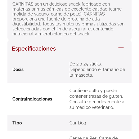
CARNITAS son un delicioso snack fabricado con 
8
.
roche posay
materias primas cárnicas de excelente calidad (carne 
molida de vacuno, carne de pollo); CARNITAS 
9
.
megacistin
proporciona una fuente de proteína de alta 
digestibilidad. Todas las materias primas utilizadas son 
10
.
pañales
seleccionadas con el fin de asegurar el contenido 
nutricional y microbiológico del snack.
Especificaciones
De 2 a 25 sticks.
Dosis
Dependiendo el tamaño de
la mascota.
Contiene pollo y puede
contener trazas de gluten.
Contraindicaciones
Consulte periódicamente a
su médico veterinario.
Tipo
Car Dog
Carne de Res, Carne de