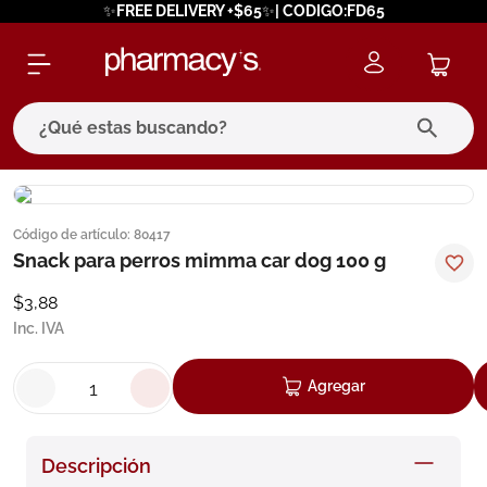
✨FREE DELIVERY +$65✨| CODIGO:FD65
¿Qué estas buscando?
términos más buscados
Código de artículo
:
80417
1
.
eucerin
Snack para perros mimma car dog 100 g
2
.
protector solar
$
3
,
88
3
.
bioderma
Inc. IVA
4
.
pilexil
Agregar
5
.
cerave
6
.
degraler
Descripción
7
.
isdin