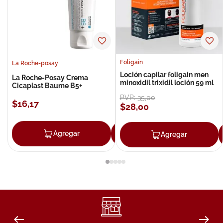
Foligain
La Roche-posay
Loción capilar foligain men
La Roche-Posay Crema
minoxidil trixidil loción 59 ml
Cicaplast Baume B5+
PVP:
35
,
00
$
16
,
17
$
28
,
00
Agregar
Agregar
Agregar