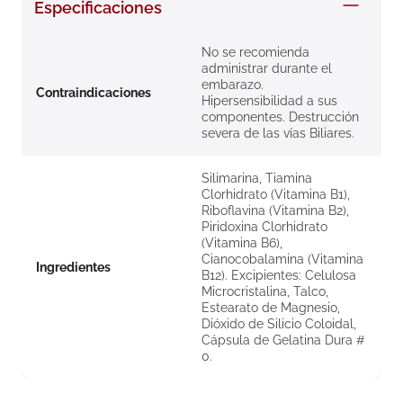
Especificaciones
8
.
roche posay
9
.
nivea
No se recomienda
administrar durante el
10
.
pañales
embarazo.
Contraindicaciones
Hipersensibilidad a sus
componentes. Destrucción
severa de las vías Biliares.
Silimarina, Tiamina
Clorhidrato (Vitamina B1),
Riboflavina (Vitamina B2),
Piridoxina Clorhidrato
(Vitamina B6),
Cianocobalamina (Vitamina
Ingredientes
B12). Excipientes: Celulosa
Microcristalina, Talco,
Estearato de Magnesio,
Dióxido de Silicio Coloidal,
Cápsula de Gelatina Dura #
0.