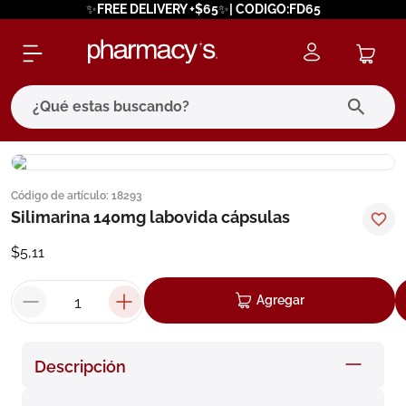
✨FREE DELIVERY +$65✨| CODIGO:FD65
¿Qué estas buscando?
términos más buscados
Código de artículo
:
18293
1
.
eucerin
Silimarina 140mg labovida cápsulas
2
.
protector solar
$
5
,
11
3
.
bioderma
4
.
pilexil
Agregar
5
.
cerave
6
.
degraler
Descripción
7
.
isdin