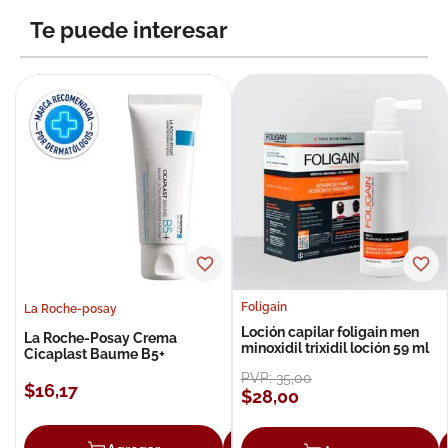
Te puede interesar
Foligain
La Roche-posay
Loción capilar foligain men
La Roche-Posay Crema
minoxidil trixidil loción 59 ml
Cicaplast Baume B5+
PVP:
35
,
00
$
16
,
17
$
28
,
00