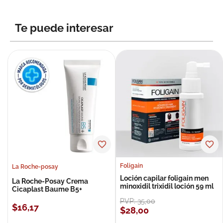
Te puede interesar
Foligain
La Roche-posay
Loción capilar foligain men
La Roche-Posay Crema
minoxidil trixidil loción 59 ml
Cicaplast Baume B5+
PVP:
35
,
00
$
16
,
17
$
28
,
00