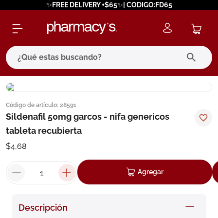
✨FREE DELIVERY +$65✨| CODIGO:FD65
¿Qué estas buscando?
términos más buscados
Código de artículo
:
28591
1
.
eucerin
Sildenafil 50mg garcos - nifa genericos
2
.
protector solar
tableta recubierta
3
.
bioderma
$
4
,
68
4
.
pilexil
Agregar
5
.
cerave
6
.
degraler
Descripción
7
.
isdin