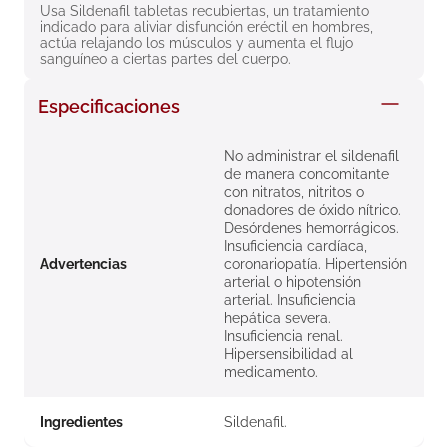
Usa Sildenafil tabletas recubiertas, un tratamiento 
8
.
roche posay
indicado para aliviar disfunción eréctil en hombres, 
actúa relajando los músculos y aumenta el flujo 
9
.
nivea
sanguíneo a ciertas partes del cuerpo.
10
.
pañales
Especificaciones
No administrar el sildenafil
de manera concomitante
con nitratos, nitritos o
donadores de óxido nítrico.
Desórdenes hemorrágicos.
Insuficiencia cardíaca,
Advertencias
coronariopatía. Hipertensión
arterial o hipotensión
arterial. Insuficiencia
hepática severa.
Insuficiencia renal.
Hipersensibilidad al
medicamento.
Ingredientes
Sildenafil.