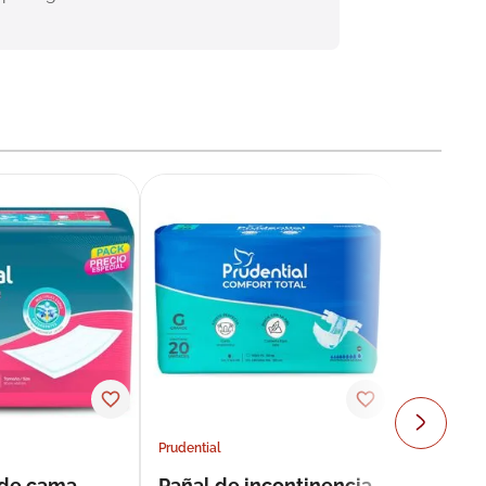
Prudential
 de cama
Pañal de incontinencia