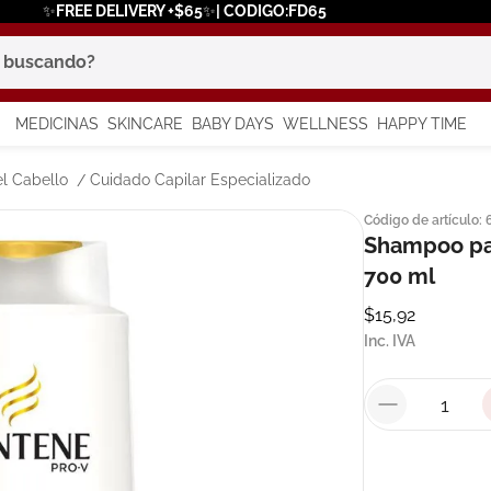
✨FREE DELIVERY +$65✨| CODIGO:FD65
scando?
MEDICINAS
SKINCARE
BABY DAYS
WELLNESS
HAPPY TIME
os más buscados
l Cabello
Cuidado Capilar Especializado
Código de artículo
:
 solar
Shampoo pa
a
700 ml
$
15
,
92
Inc. IVA
say
in