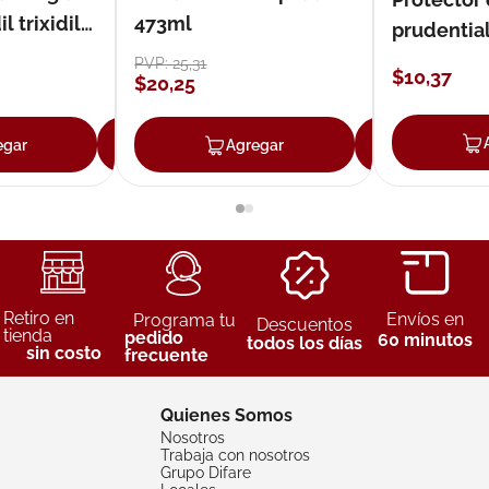
 trixidil
473ml
prudentia
PVP:
25
,
31
$
10
,
37
$
20
,
25
egar
Agregar
Agregar
Agreg
Retiro en
Envíos en
Programa tu
Descuentos
tienda
pedido
60 minutos
todos los días
sin costo
frecuente
Quienes Somos
Nosotros
Trabaja con nosotros
Grupo Difare