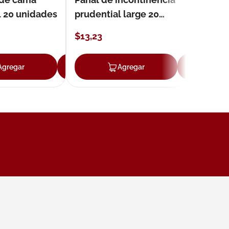
l 20 unidades
prudential large 20
unidades
$
13
,
23
Agregar
Agregar
Agregar
Ag
ar