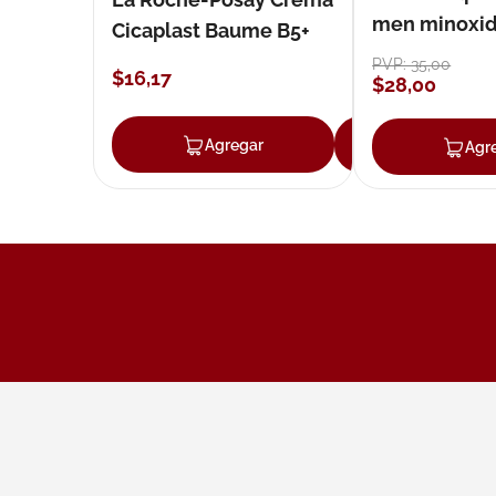
men minoxidil
Cicaplast Baume B5+
loción 59 ml
PVP:
35
,
00
$
16
,
17
$
28
,
00
Agregar
Agregar
Agr