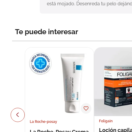
está mojado. Desenreda tu pelo deján
Te puede interesar
Foligain
La Roche-posay
Loción capila
La Roche-Posay Crema