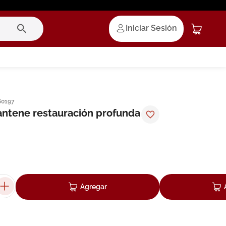
Iniciar Sesión
60197
ntene restauración profunda
Agregar