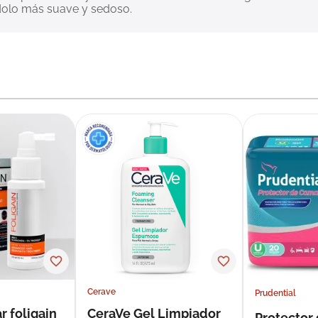
dolo más suave y sedoso.
Cerave
Prudential
r foligain
CeraVe Gel Limpiador
Protector