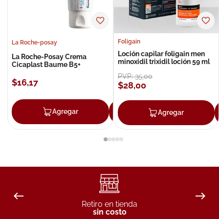
Foligain
La Roche-posay
Loción capilar foligain men
La Roche-Posay Crema
minoxidil trixidil loción 59 ml
Cicaplast Baume B5+
PVP:
35
,
00
$
16
,
17
$
28
,
00
Agregar
Agregar
Agregar
Retiro en tienda
sin costo