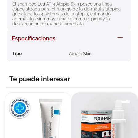
El shampoo Leti AT 4 Atopic Skin posee una línea 
8
.
roche posay
especializada para el manejo de la dermatitis atópica 
que ataca los 4 síntomas de la atopia, calmando 
9
.
nivea
además los síntomas iniciales como el picor y la 
descamación de manera inmediata.
10
.
pañales
Especificaciones
Tipo
Atopic Skin
Te puede interesar