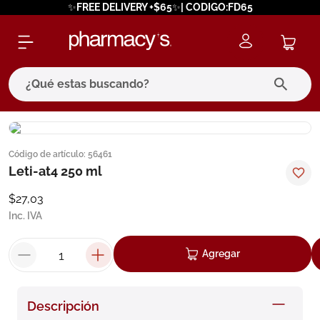
✨FREE DELIVERY +$65✨| CODIGO:FD65
¿Qué estas buscando?
términos más buscados
Código de artículo
:
56461
1
.
eucerin
Leti-at4 250 ml
2
.
protector solar
$
27
,
03
3
.
bioderma
Inc. IVA
4
.
pilexil
Agregar
5
.
cerave
6
.
degraler
Descripción
7
.
isdin