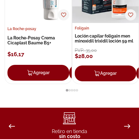
Foligain
La Roche-posay
Loción capilar foligain men
La Roche-Posay Crema
minoxidil trixidil loción 59 ml
Cicaplast Baume B5+
PVP:
35
,
00
$
16
,
17
$
28
,
00
Agregar
Agregar
Agregar
Retiro en tienda
sin costo