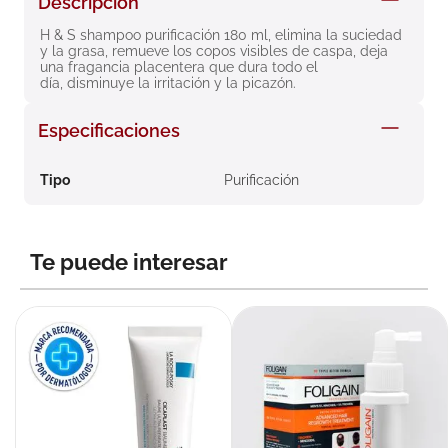
Descripción
8
.
roche posay
H & S shampoo purificación 180 ml, elimina la suciedad 
y la grasa, remueve los copos visibles de caspa, deja 
9
.
isdin
una fragancia placentera que dura todo el 
día, disminuye la irritación y la picazón.
10
.
pañales
Especificaciones
Tipo
Purificación
Te puede interesar