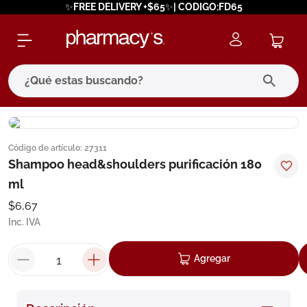
✨FREE DELIVERY +$65✨| CODIGO:FD65
¿Qué estas buscando?
términos más buscados
Código de artículo
:
27311
1
.
eucerin
Shampoo head&shoulders purificación 180
2
.
protector solar
ml
3
.
pilexil
$
6
,
67
Inc. IVA
4
.
bioderma
5
.
cerave
Agregar
6
.
megacistin
7
.
degraler