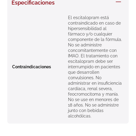
Especificaciones
8
.
roche posay
9
.
isdin
El escitalopram está
contraindicado en caso de
10
.
pañales
hipersensibilidad al
fármaco y/o cualquier
componente de la fórmula.
No se administre
concomitantemente con
IMAO. El tratamiento con
escitalopram debe ser
Contraindicaciones
interrumpido en pacientes
que desarrollen
convulsiones. No
administrar en insuficiencia
cardíaca, renal severa,
feocromocitoma y manía.
No se use en menores de
18 años. No se administre
junto con bebidas
alcohólicas.