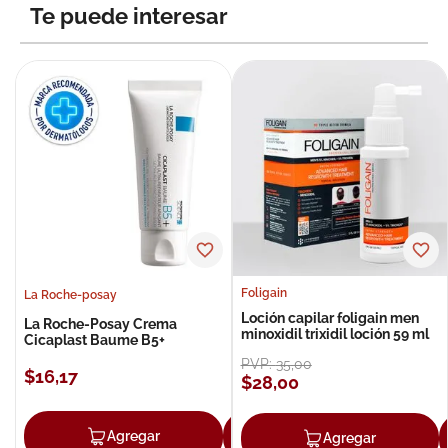
Te puede interesar
Foligain
La Roche-posay
Loción capilar foligain men
La Roche-Posay Crema
minoxidil trixidil loción 59 ml
Cicaplast Baume B5+
PVP:
35
,
00
$
16
,
17
$
28
,
00
Agregar
Agregar
Agregar