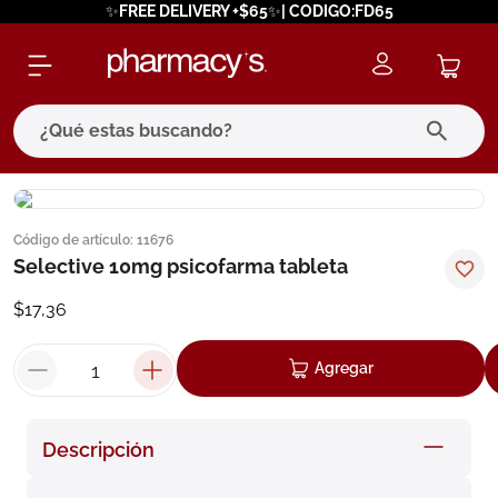
✨FREE DELIVERY +$65✨| CODIGO:FD65
¿Qué estas buscando?
términos más buscados
Código de artículo
:
11676
1
.
eucerin
Selective 10mg psicofarma tableta
2
.
protector solar
$
17
,
36
3
.
pilexil
4
.
bioderma
Agregar
5
.
cerave
6
.
megacistin
Descripción
7
.
degraler