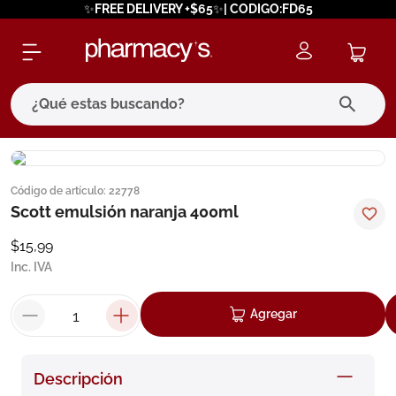
✨FREE DELIVERY +$65✨| CODIGO:FD65
¿Qué estas buscando?
términos más buscados
Código de artículo
:
22778
1
.
eucerin
Scott emulsión naranja 400ml
2
.
protector solar
$
15
,
99
3
.
bioderma
Inc. IVA
4
.
pilexil
Agregar
5
.
cerave
6
.
degraler
Descripción
7
.
isdin