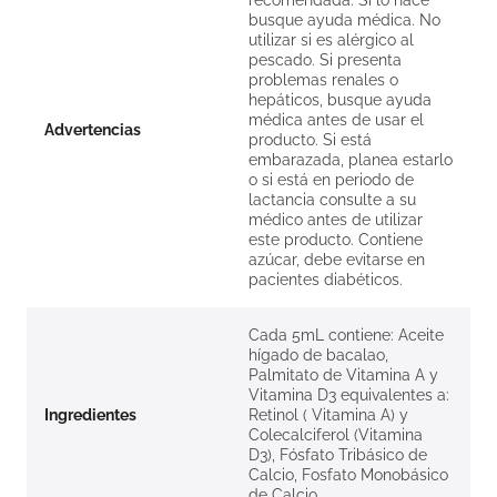
recomendada. Si lo hace
busque ayuda médica. No
utilizar si es alérgico al
pescado. Si presenta
problemas renales o
hepáticos, busque ayuda
médica antes de usar el
Advertencias
producto. Si está
embarazada, planea estarlo
o si está en periodo de
lactancia consulte a su
médico antes de utilizar
este producto. Contiene
azúcar, debe evitarse en
pacientes diabéticos.
Cada 5mL contiene: Aceite
hígado de bacalao,
Palmitato de Vitamina A y
Vitamina D3 equivalentes a:
Ingredientes
Retinol ( Vitamina A) y
Colecalciferol (Vitamina
D3), Fósfato Tribásico de
Calcio, Fosfato Monobásico
de Calcio.