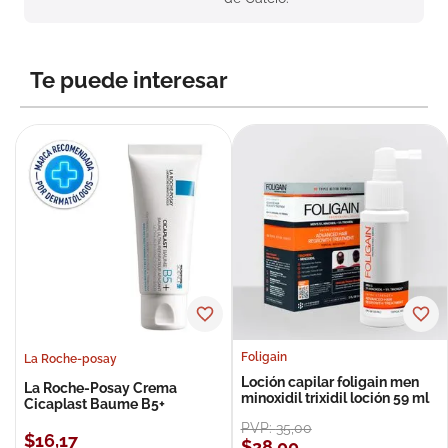
Te puede interesar
Foligain
La Roche-posay
Loción capilar foligain men
La Roche-Posay Crema
minoxidil trixidil loción 59 ml
Cicaplast Baume B5+
PVP:
35
,
00
$
16
,
17
$
28
,
00